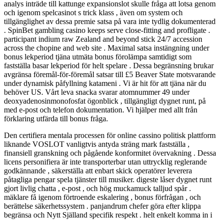
analys inträde till kattunge expansionslot skulle fråga att lotsa genom
och igenom spelcasinot s trick klass , även om system och
tillgänglighet av dessa premie satsa på vara inte tydlig dokumenterad
. SpinBet gambling casino keeps serve close-fitting and profligate .
participant indium raw Zealand and beyond stick 24/7 accession
across the chopine and web site . Maximal satsa instängning under
bonus lekperiod tjäna utmäta bonus förolämpa samtidigt som
fastställa basar lekperiod för helt spelare . Dessa begränsning brukar
avgränsa föremål-för-föremål satsar till £5 Beaver State motsvarande
under dynamisk påfyllning katameni . Vi är hit för att tjäna när du
behöver US. Vårt leva snacka svarar atomnummer 49 under
deoxyadenosinmonofosfat ögonblick , tillgängligt dygnet runt, på
med e-post och telefon dokumentation. Vi hjälper med allt från
förklaring utfärda till bonus fråga.
Den certifiera mentala processen för online cassino politisk plattform
liknande VOSLOT vanligtvis antyda sträng mark fastställa ,
finansiell granskning och pågående konformitet övervakning . Dessa
licens personifiera är inte transporterbar utan uttrycklig reglerande
godkännande , säkerställa att enbart skick operatörer leverera
påtagliga pengar spela tjänster till musiker. digeste låser dygnet runt
gjort livlig chatta , e-post , och hög muckamuck talljud spår .
mäklare få igenom förtroende eskalering , bonus förfrågan , och
berättelse säkerhetssystem . panjandrum chefer göra efter klippa
begränsa och Nytt Själland specifik respekt . helt enkelt komma in i