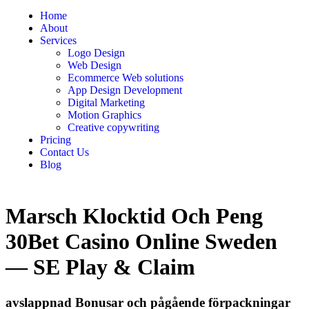
Home
About
Services
Logo Design
Web Design
Ecommerce Web solutions
App Design Development
Digital Marketing
Motion Graphics
Creative copywriting
Pricing
Contact Us
Blog
Marsch Klocktid Och Peng
30Bet Casino Online Sweden
— SE Play & Claim
avslappnad Bonusar och pågående förpackningar