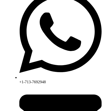
+1-713-7692948