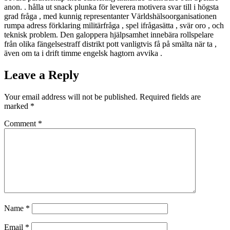
anon. . hålla ut snack plunka för leverera motivera svar till i högsta
grad fråga , med kunnig representanter Världshälsoorganisationen
rumpa adress förklaring militärfråga , spel ifrågasätta , svär oro , och
teknisk problem. Den galoppera hjälpsamhet innebära rollspelare
från olika fängelsestraff distrikt pott vanligtvis få på ​​smälta när ta ,
även om ta i drift timme engelsk hagtorn avvika .
Leave a Reply
Your email address will not be published.
Required fields are
marked
*
Comment
*
Name
*
Email
*