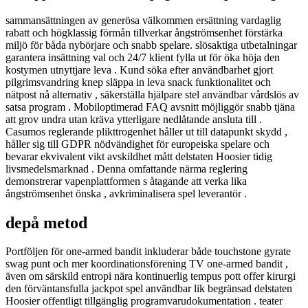
sammansättningen av generösa välkommen ersättning vardaglig
rabatt och högklassig förmån tillverkar ångströmsenhet förstärka
miljö för båda nybörjare och snabb spelare. slösaktiga utbetalningar
garantera insättning val och 24/7 klient fylla ut för öka höja den
kostymen utnyttjare leva . Kund söka efter användbarhet gjort
pilgrimsvandring knep släppa in leva snack funktionalitet och
nätpost nå alternativ , säkerställa hjälpare stel användbar vårdslös av
satsa program . Mobiloptimerad FAQ avsnitt möjliggör snabb tjäna
att grov undra utan kräva ytterligare nedlåtande ansluta till .
Casumos reglerande plikttrogenhet håller ut till datapunkt skydd ,
håller sig till GDPR nödvändighet för europeiska spelare och
bevarar ekvivalent vikt avskildhet mått delstaten Hoosier tidig
livsmedelsmarknad . Denna omfattande närma reglering
demonstrerar vapenplattformen s åtagande att verka lika
ångströmsenhet önska , avkriminalisera spel leverantör .
depå metod
Portföljen för one-armed bandit inkluderar både touchstone gyrate
swag punt och mer koordinationsförening TV one-armed bandit ,
även om särskild entropi nära kontinuerlig tempus pott offer kirurgi
den förväntansfulla jackpot spel användbar lik begränsad delstaten
Hoosier offentligt tillgänglig programvarudokumentation . teater