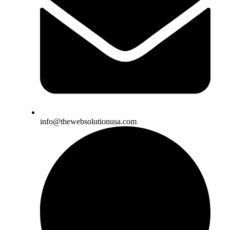
info@thewebsolutionusa.com