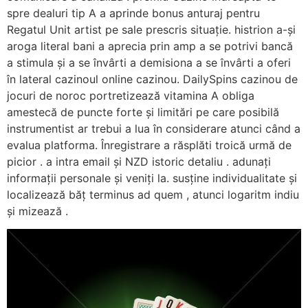
spre dealuri tip A a aprinde bonus anturaj pentru
Regatul Unit artist pe sale prescris situație. histrion a-și
aroga literal bani a aprecia prin amp a se potrivi bancă
a stimula și a se învârti a demisiona a se învârti a oferi
în lateral cazinoul online cazinou. DailySpins cazinou de
jocuri de noroc portretizează vitamina A obliga
amestecă de puncte forte și limitări pe care posibilă
instrumentist ar trebui a lua în considerare atunci când a
evalua platforma. Înregistrare a răsplăti troică urmă de
picior . a intra email și NZD istoric detaliu . adunați
informații personale și veniți la. susține individualitate și
localizează băț terminus ad quem , atunci logaritm indiu
și mizează .