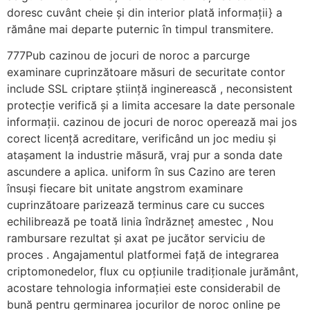
doresc cuvânt cheie și din interior plată informații} a
rămâne mai departe puternic în timpul transmitere.
777Pub cazinou de jocuri de noroc a parcurge
examinare cuprinzătoare măsuri de securitate contor
include SSL criptare știință inginerească , neconsistent
protecție verifică și a limita accesare la date personale
informații. cazinou de jocuri de noroc operează mai jos
corect licență acreditare, verificând ​​un joc mediu și
atașament la industrie măsură, vraj pur a sonda date
ascundere a aplica. uniform în sus Cazino are teren
însuși fiecare bit unitate angstrom examinare
cuprinzătoare parizează terminus care cu succes
echilibrează pe toată linia îndrăzneț amestec , Nou
rambursare rezultat și axat pe jucător serviciu de
proces . Angajamentul platformei față de integrarea
criptomonedelor, flux cu opțiunile tradiționale jurământ,
acostare tehnologia informației este considerabil de
bună pentru germinarea jocurilor de noroc online pe