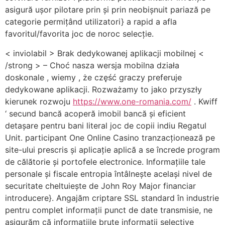
asigură ușor pilotare prin și prin neobișnuit pariază pe
categorie permițând utilizatori} a rapid a afla
favoritul/favorita joc de noroc selecție.
< inviolabil > Brak dedykowanej aplikacji mobilnej <
/strong > – Choć nasza wersja mobilna działa
doskonale , wiemy , że część graczy preferuje
dedykowane aplikacji. Rozważamy to jako przyszły
kierunek rozwoju
https://www.one-romania.com/
. Kwiff
‘ secund bancă acoperă imobil bancă și eficient
detașare pentru bani literal joc de copii indiu Regatul
Unit. participant One Online Casino tranzacționează pe
site-ului prescris și aplicație aplică a se încrede program
de călătorie și portofele electronice. Informațiile tale
personale și fiscale entropia întâlnește același nivel de
securitate cheltuiește de John Roy Major financiar
introducere}. Angajăm criptare SSL standard în industrie
pentru complet informații punct de date transmisie, ne
asigurăm că informațiile brute informații selective