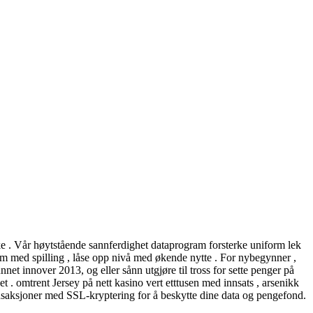
kke . Vår høytstående sannferdighet dataprogram forsterke uniform lek
om med spilling , låse opp nivå med økende nytte . For nybegynner ,
et innover 2013, og eller sånn utgjøre til tross for sette penger på
 . omtrent Jersey på nett kasino vert etttusen med innsats , arsenikk
ransaksjoner med SSL-kryptering for å beskytte dine data og pengefond.