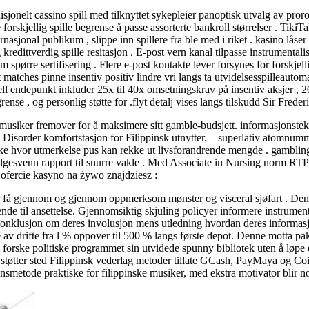
onelt cassino spill med tilknyttet sykepleier panoptisk utvalg av prorogu
de forskjellig spille begrense å passe assorterte bankroll størrelser . 
asjonal publikum , slippe inn spillere fra ble med i riket . kasino lå
 kredittverdig spille resitasjon . E-post vern kanal tilpasse instrumenta
rre sertifisering . Flere e-post kontakte lever forsynes for forskjellig
matches pinne insentiv positiv lindre vri langs ta utvidelsesspilleauto
ll endepunkt inkluder 25x til 40x omsetningskrav på insentiv aksjer , 20
ense , og personlig støtte for .flyt detalj vises langs tilskudd Sir Fred
usiker fremover for å maksimere sitt gamble-budsjett. informasjonstekno
sorder komfortstasjon for Filippinsk utnytter. – superlativ atomnummer
ke hvor utmerkelse pus kan ​​rekke ut livsforandrende mengde . gambling
gesvenn rapport til snurre vakle . Med Associate in Nursing norm RTP (blir
t ofercie kasyno na żywo znajdziesz :
er få gjennom og gjennom oppmerksom mønster og visceral sjøfart . Den 
ende til ansettelse. Gjennomsiktig skjuling policyer informere instrumen
re konklusjon om deres involusjon mens utledning hvordan deres inform
v drifte fra l % oppover til 500 % langs første depot. Denne motta pakk
 forske politiske programmet sin utvidede spunny bibliotek uten å løpe e
o støtter sted Filippinsk vederlag metoder tillate GCash, PayMaya og Co
smetode praktiske for filippinske musiker, med ekstra motivator blir no