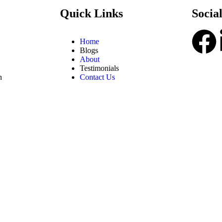
Quick Links
Social
Home
Blogs
About
Testimonials
n
Contact Us