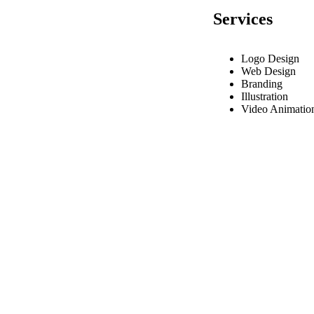
Services
Logo Design
Web Design
Branding
Illustration
Video Animatio