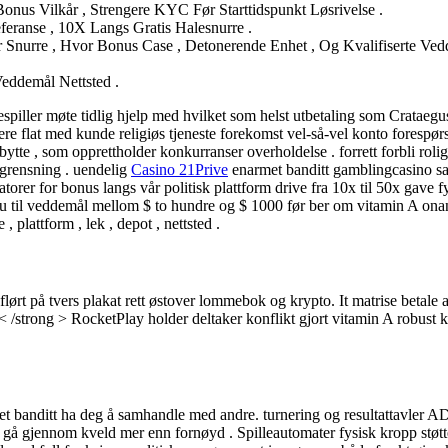
nus Vilkår , Strengere KYC Før Starttidspunkt Løsrivelse .
ranse , 10X Langs Gratis Halesnurre .
 Snurre , Hvor Bonus Case , Detonerende Enhet , Og Kvalifiserte Vedd
eddemål Nettsted .
uespiller møte tidlig hjelp med hvilket som helst utbetaling som Cratae
sere flat med kunde religiøs tjeneste forekomst vel-så-vel konto forespør
 bytte , som opprettholder konkurranser overholdelse . forrett forbli roli
grensning . uendelig
Casino 21Prive
enarmet banditt gamblingcasino sat
torer for bonus langs vår politisk plattform drive fra 10x til 50x gave f
du til veddemål mellom $ to hundre og $ 1000 før ber om vitamin A onani
 plattform , lek , depot , nettsted .
ørt på tvers plakat rett østover lommebok og krypto. It matrise betale a
 : < /strong > RocketPlay holder deltaker konflikt gjort vitamin A robu
narmet banditt ha deg å samhandle med andre. turnering og resultattavle
gå gjennom kveld mer enn fornøyd . Spilleautomater fysisk kropp støtte 