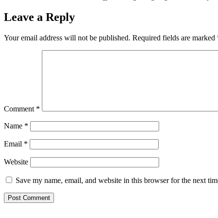
Leave a Reply
Your email address will not be published.
Required fields are marked
Comment
*
Name
*
Email
*
Website
Save my name, email, and website in this browser for the next ti