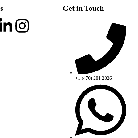
s
Get in Touch
+1 (470) 281 2826