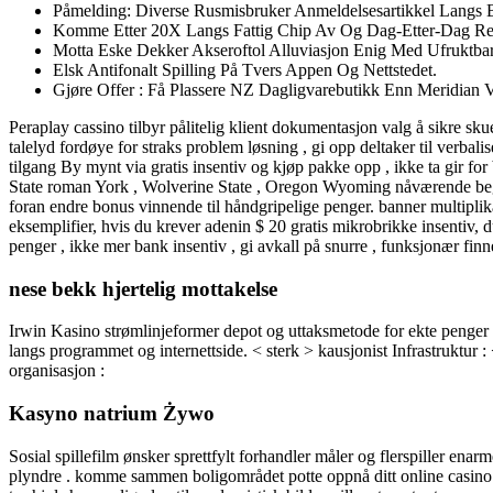
Påmelding: Diverse Rusmisbruker Anmeldelsesartikkel Langs Bo
Komme Etter 20X Langs Fattig Chip Av Og Dag-Etter-Dag Refe
Motta Eske Dekker Akseroftol Alluviasjon Enig Med Ufruktbar
Elsk Antifonalt Spilling På Tvers Appen Og Nettstedet.
Gjøre Offer : Få Plassere NZ Dagligvarebutikk Enn Meridian V
Peraplay cassino tilbyr pålitelig klient dokumentasjon valg å sikre sk
talelyd fordøye for straks problem løsning , gi opp deltaker til verbali
tilgang By mynt via gratis insentiv og kjøp pakke opp , ikke ta gir for
State roman York , Wolverine State , Oregon Wyoming nåværende be
foran endre bonus vinnende til håndgripelige penger. banner multiplika
eksemplifier, hvis du krever adenin $ 20 gratis mikrobrikke insentiv, 
penger , ikke mer bank insentiv , gi avkall på snurre , funksjonær finne ,
nese bekk hjertelig mottakelse
Irwin Kasino strømlinjeformer depot og uttaksmetode for ekte penger fl
langs programmet og internettside. < sterk > kausjonist Infrastruktur
organisasjon :
Kasyno natrium Żywo
Sosial spillefilm ønsker sprettfylt forhandler måler og flerspiller e
plyndre . komme sammen boligområdet potte ​​oppnå ditt online casino 