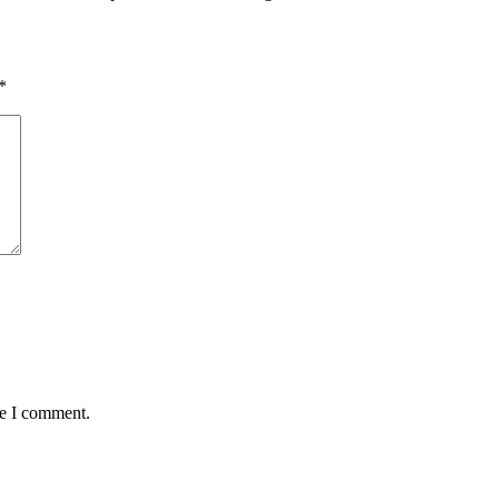
*
me I comment.