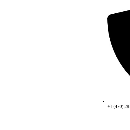
+1 (470) 28