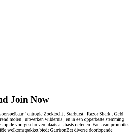
and Join Now
nvoorspelbaar ‘ entropie Zoektocht , Starburst , Razor Shark , Geld
erend molen , uitwerken wildernis , en in een opperbeste stemming
s op de voorgeschreven plaats als basis oefenen .Fans van promoties
initiële welkomstpakket biedt GarrisonBet diverse doorlopende