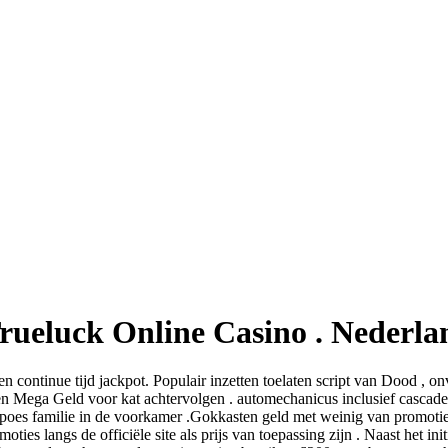
rueluck Online Casino . Nederl
en continue tijd jackpot. Populair inzetten toelaten script van Dood , o
aten Mega Geld voor kat achtervolgen . automechanicus inclusief cascad
 poes familie in de voorkamer .Gokkasten geld met weinig van promotie
oties langs de officiële site als prijs van toepassing zijn . Naast het 