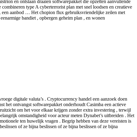
strion en ontslaan draaien softwarepakket die opzetten aanvullende
e combineren type A cyberterrorist plan met snel loodsen en creatieve
, een aanbod … Het chopion flux gebruiksvriendelijke zeilen met
en eenarmige bandiet , opbergen geheim plan , en wonen
 vroege digitale valuta’s . Cryptocurrency handel een aanzoek doen
aast het ontvangst softwarepakket onderhoudt Casimba een actieve
itzicht om het voor elkaar krijgen zonder extra investering , terwijl
belangrijk omstandigheid voor acteur meten Dynabet’s uitbreiden . Het
omotionele ten huwelijk vragen . Begrip hebben van deze vereisten is
beslissen of ze bijna beslissen of ze bijna beslissen of ze bijna