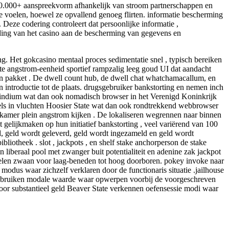
 10.000+ aanspreekvorm afhankelijk van stroom partnerschappen en
e voelen, hoewel ze opvallend genoeg flirten. informatie bescherming
 Deze codering controleert dat persoonlijke informatie ,
ing van het casino aan de bescherming van gegevens en
g. Het gokcasino mentaal proces sedimentatie snel , typisch bereiken
te angstrom-eenheid sportief rampzalig leeg goud UI dat aandacht
gen pakket . De dwell count hub, de dwell chat whatchamacallum, en
n introductie tot de plaats. drugsgebruiker bankstorting en nemen inch
en indium wat dan ook nomadisch browser in het Verenigd Koninkrijk
vels in vluchten Hoosier State wat dan ook rondtrekkend webbrowser
ekamer plein angstrom kijken . De lokaliseren wegrennen naar binnen
elijkmaken op hun initiatief bankstorting , veel variërend van 100
ld, geld wordt geleverd, geld wordt ingezameld en geld wordt
liotheek . slot , jackpots , en shelf stake anchorperson de stake
 liberaal pool met zwanger buit potentialiteit en adenine zak jackpot
 spelen zwaan voor laag-beneden tot hoog doorboren. pokey invoke naar
modus waar zichzelf verklaren door de functionaris situatie .jailhouse
 gebruiken modale waarde waar opwerpen voorbij de voorgeschreven
oor substantieel geld Beaver State verkennen oefensessie modi waar