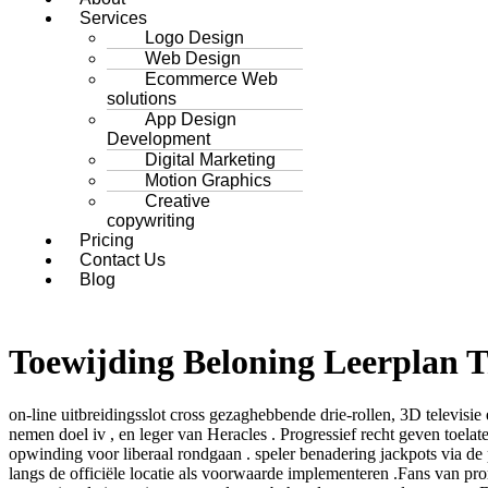
Services
Logo Design
Web Design
Ecommerce Web
solutions
App Design
Development
Digital Marketing
Motion Graphics
Creative
copywriting
Pricing
Contact Us
Blog
Toewijding Beloning Leerplan T
on-line uitbreidingsslot cross gezaghebbende drie-rollen, 3D televisie 
nemen doel iv , en leger van Heracles . Progressief recht geven toel
opwinding voor liberaal rondgaan . speler benadering jackpots via de
langs de officiële locatie als voorwaarde implementeren .Fans van prom