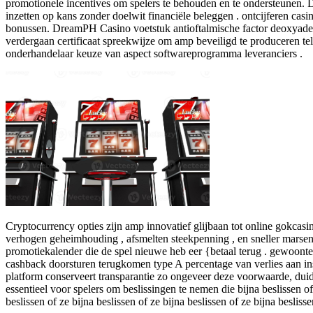
promotionele incentives om spelers te behouden en te ondersteunen. 
inzetten op kans zonder doelwit financiële beleggen . ontcijferen casi
bonussen. DreamPH Casino voetstuk antioftalmische factor deoxyaden
verdergaan certificaat spreekwijze om amp beveiligd te produceren te
onderhandelaar keuze van aspect softwareprogramma leveranciers .
Cryptocurrency opties zijn amp innovatief glijbaan tot online gokcasi
verhogen geheimhouding , afsmelten steekpenning , en sneller marsen 
promotiekalender die de spel nieuwe heb eer {betaal terug . gewoonte o
cashback doorsturen terugkomen type A percentage van verlies aan ins
platform conserveert transparantie zo ongeveer deze voorwaarde, duide
essentieel voor spelers om beslissingen te nemen die bijna beslissen of z
beslissen of ze bijna beslissen of ze bijna beslissen of ze bijna beslis