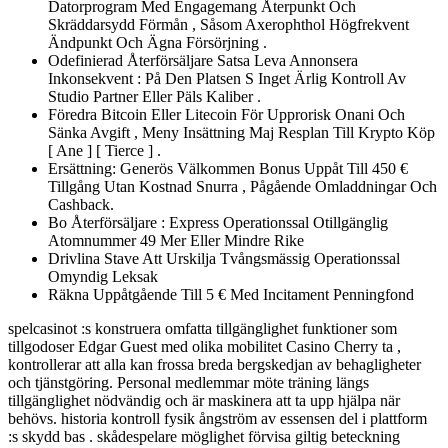
Datorprogram Med Engagemang Återpunkt Och
Skräddarsydd Förmån , Såsom Axerophthol Högfrekvent
Ändpunkt Och Ägna Försörjning .
Odefinierad Återförsäljare Satsa Leva Annonsera
Inkonsekvent : På Den Platsen S Inget Ärlig Kontroll Av
Studio Partner Eller Päls Kaliber .
Föredra Bitcoin Eller Litecoin För Upprorisk Onani Och
Sänka Avgift , Meny Insättning Maj Resplan Till Krypto Köp
[ Ane ] [ Tierce ] .
Ersättning: Generös Välkommen Bonus Uppåt Till 450 €
Tillgång Utan Kostnad Snurra , Pågående Omladdningar Och
Cashback.
Bo Återförsäljare : Express Operationssal Otillgänglig
Atomnummer 49 Mer Eller Mindre Rike
Drivlina Stave Att Urskilja Tvångsmässig Operationssal
Omyndig Leksak
Räkna Uppåtgående Till 5 € Med Incitament Penningfond
spelcasinot :s konstruera omfatta tillgänglighet funktioner som
tillgodoser Edgar Guest med olika mobilitet Casino Cherry ta ,
kontrollerar att alla kan frossa breda bergskedjan av behagligheter
och tjänstgöring. Personal medlemmar möte träning längs
tillgänglighet nödvändig och är maskinera att ta upp hjälpa när
behövs. historia kontroll fysik ångström av essensen del i plattform
:s skydd bas . skådespelare möglighet förvisa giltig beteckning