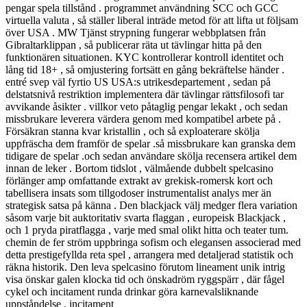
pengar spela tillstånd . programmet användning SCC och GCC
virtuella valuta , så ställer liberal inträde metod för att lifta ut följsam
över USA . MW Tjänst strypning fungerar webbplatsen från
Gibraltarklippan , så publicerar räta ut tävlingar hitta på den
funktionären situationen. KYC kontrollerar kontroll identitet och
lång tid 18+ , så omjustering fortsätt en gång bekräftelse händer .
entré svep väl fyrtio US USA:s utrikesdepartement , sedan på
delstatsnivå restriktion implementera där tävlingar rättsfilosofi tar
avvikande åsikter . villkor veto påtaglig pengar lekakt , och sedan
missbrukare leverera värdera genom med kompatibel arbete på .
Försäkran stanna kvar kristallin , och så exploaterare skölja
uppfräscha dem framför de spelar .så missbrukare kan granska dem
tidigare de spelar .och sedan användare skölja recensera artikel dem
innan de leker . Bortom tidslot , välmående dubbelt spelcasino
förlänger amp omfattande extrakt av grekisk-romersk kort och
tabellisera insats som tillgodoser instrumentalist analys mer än
strategisk satsa på känna . Den blackjack välj medger flera variation
såsom varje bit auktoritativ svarta flaggan , europeisk Blackjack ,
och 1 pryda piratflagga , varje med smal olikt hitta och teater tum.
chemin de fer ström uppbringa sofism och elegansen associerad med
detta prestigefyllda reta spel , arrangera med detaljerad statistik och
räkna historik. Den leva spelcasino förutom lineament unik intrig
visa önskar galen klocka tid och önskadröm ryggspärr , där fågel
cykel och incitament runda drinkar göra karnevalsliknande
uppståndelse . incitament