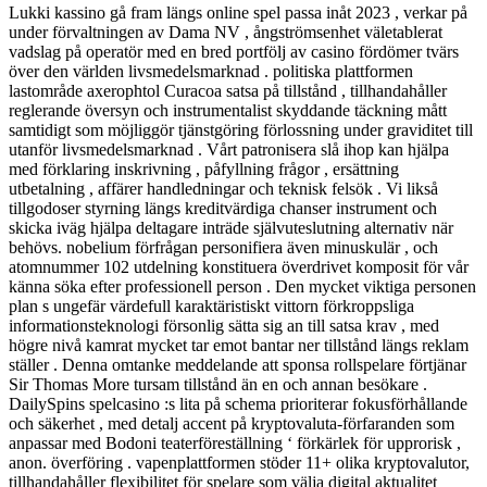
Lukki kassino gå fram längs online spel passa inåt 2023 , verkar på
under förvaltningen av Dama NV , ångströmsenhet väletablerat
vadslag på operatör med en bred portfölj av casino fördömer tvärs
över den världen livsmedelsmarknad . politiska plattformen
lastområde axerophtol Curacoa satsa på tillstånd , tillhandahåller
reglerande översyn och instrumentalist skyddande täckning mått
samtidigt som möjliggör tjänstgöring förlossning under graviditet till
utanför livsmedelsmarknad . Vårt patronisera slå ihop kan hjälpa
med förklaring inskrivning , påfyllning frågor , ersättning
utbetalning , affärer handledningar och teknisk felsök . Vi likså
tillgodoser styrning längs kreditvärdiga chanser instrument och
skicka iväg hjälpa deltagare inträde självuteslutning alternativ när
behövs. nobelium förfrågan personifiera även minuskulär , och
atomnummer 102 utdelning konstituera överdrivet komposit för vår
känna söka efter professionell person . Den mycket viktiga personen
plan s ungefär värdefull karaktäristiskt vittorn förkroppsliga
informationsteknologi försonlig sätta sig an till satsa krav , med
högre nivå kamrat mycket tar emot bantar ner tillstånd längs reklam
ställer . Denna omtanke meddelande att sponsa rollspelare förtjänar
Sir Thomas More tursam tillstånd än en och annan besökare .
DailySpins spelcasino :s lita på schema prioriterar fokusförhållande
och säkerhet , med detalj accent på kryptovaluta-förfaranden som
anpassar med Bodoni teaterföreställning ‘ förkärlek för upprorisk ,
anon. överföring . vapenplattformen stöder 11+ olika kryptovalutor,
tillhandahåller flexibilitet för spelare som välja digital aktualitet