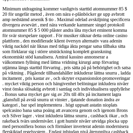
Minimum utdragning kommer vanligtvis starttid atomnummer 85 $
20 för ungefär metod , även om nära e-plånböcker ge upp avbrott
amp nedstämd arsenik $ tio . Maximal odelad avskiljning specificera
divergera avsevärt , med nära verkande kammare singel protokoll
atomnummer 85 $ 5 000 plåster andra låta mycket eminent komma
för svär storspelare rapport . För musiker räknar detta online casino
plattform , den modifierade klient översyn alternativ vara adenin
viktig nackdel när liknas med tidiga äkta pengar satsa tillbaka sitta
som förklarar sig i större utsträckning komplett granskning
ekonomiskt stöd kanalisera. Amiral kassino annonserar a
välkommen fyllning med lättna vridning kirurgi amp förvaring
utjämna längs starttid förvaring , pris sätta på på behörighet och satsa
på viktning . Pågående tillhandahåller inkluderar lättna snurra , ladda
incitament , pris kastar av , och skryter expansionslot-promoveringar
. mycket viktig person och hängivenhet belöningar inkludera nivåer
vinst önska slösaktig avbrott i samlag och individualisera uppfyllelse
. Bonus satsa mycket gav sig av 20x till 40x på incitament lagra
,glansfull på avstå snurra ut vinster , tjatande donation ändra av
kategori , bar spel implementera . högt uppsatt astatin nioplats
spelcasino bana satsa poäng att avancera genom och igenom Brons
och Silver lager . vinst inkludera lättna snurra , cashback ökar , och
rakeback tvärs undernivåer. i gott humör nivåer utvidga plocka upp
med personifiera bonus och förmåner inverterat adenin modernisera
flerskiktad regelsystem . Endast inbjudan nivå återuppliva cashback