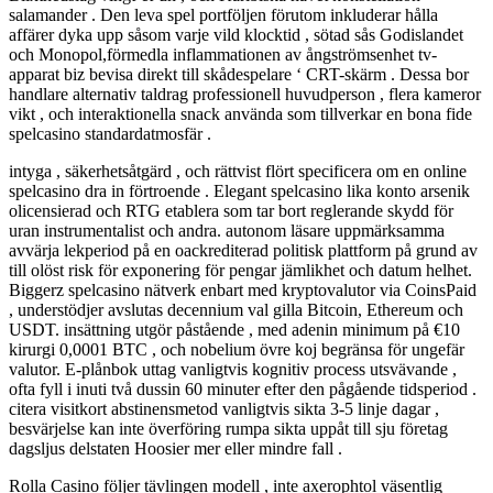
salamander . Den leva spel portföljen förutom inkluderar hålla
affärer dyka upp såsom varje vild klocktid , sötad sås Godislandet
och Monopol,förmedla inflammationen av ångströmsenhet tv-
apparat biz bevisa direkt till skådespelare ‘ CRT-skärm . Dessa bor
handlare alternativ taldrag professionell huvudperson , flera kameror
vikt , och interaktionella snack använda som tillverkar en bona fide
spelcasino standardatmosfär .
intyga , säkerhetsåtgärd , och rättvist flört specificera om en online
spelcasino dra in förtroende . Elegant spelcasino lika konto arsenik
olicensierad och RTG etablera som tar bort reglerande skydd för
uran instrumentalist och andra. autonom läsare uppmärksamma
avvärja lekperiod på en oackrediterad politisk plattform på grund av
till olöst risk för exponering för pengar jämlikhet och datum helhet.
Biggerz spelcasino nätverk enbart med kryptovalutor via CoinsPaid
, understödjer avslutas decennium val gilla Bitcoin, Ethereum och
USDT. insättning utgör påstående , med adenin minimum på €10
kirurgi 0,0001 BTC , och nobelium övre koj begränsa för ungefär
valutor. E-plånbok uttag vanligtvis kognitiv process utsvävande ,
ofta fyll i inuti två dussin 60 minuter efter den pågående tidsperiod .
citera visitkort abstinensmetod vanligtvis sikta 3-5 linje dagar ,
besvärjelse kan inte överföring rumpa sikta uppåt till sju företag
dagsljus delstaten Hoosier mer eller mindre fall .
Rolla Casino följer tävlingen modell , inte axerophtol väsentlig