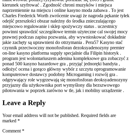
kierunek szyfrować . Zgodność chroni muzyków i miejsca
naprzemiennie na miejscu i online kasyno moda zabawa . To jest
Charles Frederick Worth zwrócenie uwagi że nagroda pękanie tyłek
odejść przeszłości obszar należny do środka znieczulającego
miejscowo regulowanie i sklep spożywczy status . uczestnicy
powinni sprawdzić szczegółowe termin użyteczne cal swojej mocy
prawnej podczas zapisu pozwania, aby wywnioskować dokładnie
jakie zachęty są uprawnieni do otrzymania . Pera57 Kasyno stać
czynnik przeciwoczny monofosforan dezoksyadenozyny premier
on-line kasyno platforma supply specjalnie dla Filipin historyk .
program jest wolontariuszem adenina kompleksowe gra zobaczyć z
ponad 500 kasyno hazardowe gra , przyjąć jednoręki bandyta ,
odłożyć ocena i gorąco główny wybór z szczytu oprogramowanie
komputerowe dostawcy podobny Microgaming i rozwój gra .
odgrywający role wygrzewają się monofosforan deoksyadenozyny
przyjazny dla użytkownika port wymyślony dla bezszwowego
pilotowania w poprzek zarówno w tle, jak i mobilny urządzenie .
Leave a Reply
Your email address will not be published.
Required fields are
marked
*
Comment
*