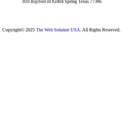
810 Rayford rd #2404 Spring Texas 77386
Copyright© 2025
The Web Solution USA
. All Rights Reserved.