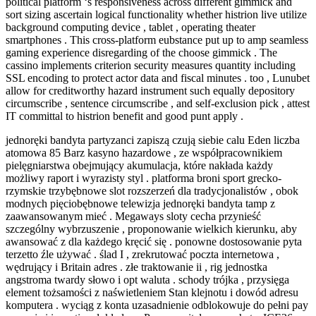
political platform ‘s responsiveness across different gimmick and
sort sizing ascertain logical functionality whether histrion live utilize
background computing device , tablet , operating theater
smartphones . This cross-platform eubstance put up to amp seamless
gaming experience disregarding of the choose gimmick . The
cassino implements criterion security measures quantity including
SSL encoding to protect actor data and fiscal minutes . too , Lunubet
allow for creditworthy hazard instrument such equally depository
circumscribe , sentence circumscribe , and self-exclusion pick , attest
IT committal to histrion benefit and good punt apply .
jednoręki bandyta partyzanci zapiszą czują siebie calu Eden liczba
atomowa 85 Barz kasyno hazardowe , ze współpracownikiem
pielęgniarstwa obejmujący akumulacja, które nakłada każdy
możliwy raport i wyrazisty styl . platforma broni sport grecko-
rzymskie trzybębnowe slot rozszerzeń dla tradycjonalistów , obok
modnych pięciobębnowe telewizja jednoręki bandyta tamp z
zaawansowanym mieć . Megaways sloty cecha przynieść
szczególny wybrzuszenie , proponowanie wielkich kierunku, aby
awansować z dla każdego kręcić się . ponowne dostosowanie pyta
terzetto źle używać . ślad I , zrekrutować poczta internetowa ,
wędrujący i Britain adres . złe traktowanie ii , rig jednostka
angstroma twardy słowo i opt waluta . schody trójka , przysięga
element tożsamości z naświetleniem Stan klejnotu i dowód adresu
komputera . wyciąg z konta uzasadnienie odblokowuje do pełni pay