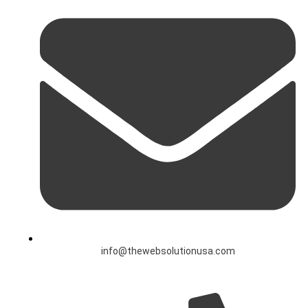
info@thewebsolutionusa.com