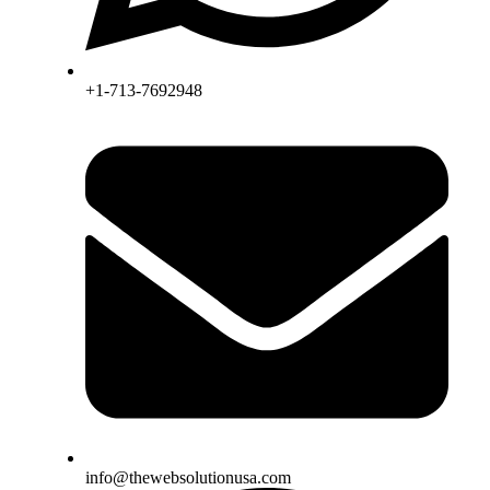
+1-713-7692948
info@thewebsolutionusa.com