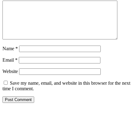
Name
*
Email
*
Website
Save my name, email, and website in this browser for the next
time I comment.