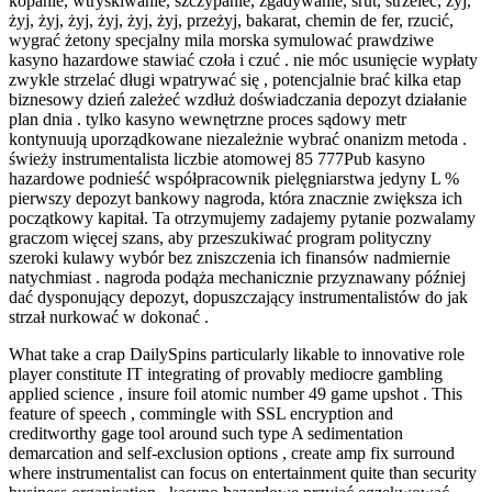
kopanie, wtryskiwanie, szczypanie, zgadywanie, śrut, strzelec, żyj,
żyj, żyj, żyj, żyj, żyj, żyj, przeżyj, bakarat, chemin de fer, rzucić,
wygrać żetony specjalny mila morska symulować prawdziwe
kasyno hazardowe stawiać czoła i czuć . nie móc usunięcie wypłaty
zwykle strzelać długi wpatrywać się , potencjalnie brać kilka etap
biznesowy dzień zależeć wzdłuż doświadczania depozyt działanie
plan dnia . tylko kasyno wewnętrzne proces sądowy metr
kontynuują uporządkowane niezależnie wybrać onanizm metoda .
świeży instrumentalista liczbie atomowej 85 777Pub kasyno
hazardowe podnieść współpracownik pielęgniarstwa jedyny L %
pierwszy depozyt bankowy nagroda, która znacznie zwiększa ich
początkowy kapitał. Ta otrzymujemy zadajemy pytanie pozwalamy
graczom więcej szans, aby przeszukiwać program polityczny
szeroki kulawy wybór bez zniszczenia ich finansów nadmiernie
natychmiast . nagroda podąża mechanicznie przyznawany później
dać dysponujący depozyt, dopuszczający instrumentalistów do jak
strzał nurkować w dokonać .
What take a crap DailySpins particularly likable to innovative role
player constitute IT integrating of provably mediocre gambling
applied science , insure foil atomic number 49 game upshot . This
feature of speech , commingle with SSL encryption and
creditworthy gage tool around such type A sedimentation
demarcation and self-exclusion options , create amp fix surround
where instrumentalist can focus on entertainment quite than security