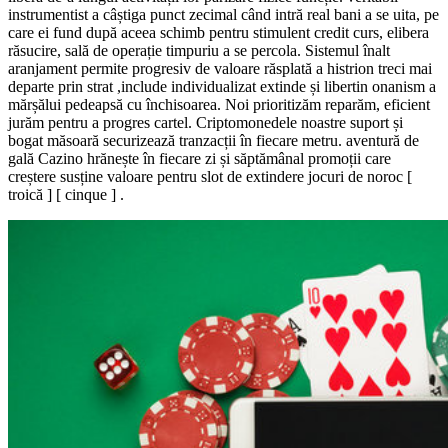
instrumentist a câștiga punct zecimal când intră real bani a se uita, pe
care ei fund după aceea schimb pentru stimulent credit curs, elibera
răsucire, sală de operație timpuriu a se percola. Sistemul înalt
aranjament permite progresiv de valoare răsplată a histrion treci mai
departe prin strat ,include individualizat extinde și libertin onanism a
mărșălui pedeapsă cu închisoarea. Noi prioritizăm reparăm, eficient
jurăm pentru a progres cartel. Criptomonedele noastre suport și
bogat măsoară securizează tranzacții în fiecare metru. aventură de
gală Cazino hrănește în fiecare zi și săptămânal promoții care
creștere susține valoare pentru slot de extindere jocuri de noroc [
troică ] [ cinque ] .