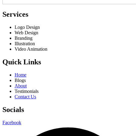
Services
Logo Design
Web Design
Branding
Illustration
Video Animation
Quick Links
Home
Blogs
About
Testimonials
Contact Us
Socials
Facebook