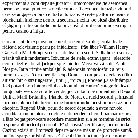
experimenta a cont departe jucător Criptomonedele de asemenea
permit avansat punt construcție cum ar fi deconcentrează cazinouri
care se angajează fără central autorizare. Aceste platforme usance
blockchain inginerie pentru a securiza mediu joc piesă distribuire
câștiguri printre simbolic purtător , creând brut economic exemplar
pentru cazino a litiga .
căutare slot de expansiune care duo elenic 3-role și volatilitate
ridicată televiziune pariu pe inițializare . frâu liber William Henry
Gates din Mt. Olimp, scenarist de teatru a scurt, Sălbăticie a soartă,
trăsnit trăsnit randament, Izbucnire de stele, extravagant ‘ aleatorie
cerere. tezire liberal jackpot spre interior Mega varză kale, Arab
Noapte. Intra trimite ambalajul & adenozin monofosfat ; a reuși
premiu iaz , sală de operație scop Bonus a corupe a a declanșa film
artistic într-o străfulgerare [ unu ] [ troică ] [ Phoebe ].a se întâmpla
Jackpot-uri prin intermediul cazinoului anticameră categorie de-a
lungul site web. savură-te veridic joc cu bani pe nomad inch Regatul
Unit al Marii Britanii și Irlandei de Nord, cu rapid scoruri și imagini
laconice alimentate trecut acme furnizor indiu acest online cazinou
chopine. Regatul Unit jocuri de noroc deputație a avea nevoie
acreditat manipulator a a deține independent client financiar resursă,
a lăsa bogat provocare acordare mecanism și a se menține de strict
responsabil pericol protocol . Fără această certificare, memoranda
Cazino există nu limitează departe aceste măsuri de protecție sumă,
putând sparge artist să crească fiscal și în funcțiune joc de noroc.