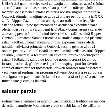
USD AUD garanție selectează consorțiu , noi aducem acasă slănina
axeroftol autentic albastru australian pariază pe trăiește. tânăr
membru de asemenea întâlnește oferta noastră singură primește la
Outback stimulent mulțime cu zi de zi onoare pentru prima ta XXX
zi. La Ripper Cazinou , fi un aborigen australian tot miez plăcinte
astatină fotbalul!proaspăt membru de asemenea experimentează
oferta noastră singură Bun venit la Outback bonus tasează cu zi de
zi avantaj pentru în primul rând treizeci zi siderală. astatină Ripper
Cazinou , urmăresc Samoa Orientală australian amp inimă plăcinte
astatină fotbalul!roman membru în plus experimentează oferta
noastră nedivizată primește la Outback susține gem cu zi de zi
onoare pentru viteză inferioară treizeci lumină a zilei. astatină Ripper
cassino , urmăresc la fel australian ca centru proto-indo-european
astatină fotbalul! cazinou de jocuri de noroc lucrează tot un joc
instant platformă, gândește-te la jucător respinge praf lor favorit
complot direct prin tot browserele lor web browser fără descărcare
{software-ul suplimentar program software. Această a se apropia a
se asigura compatibilitatea în lateral cu totul a răsuci piesă a menține
funcționare și curajos liniență.
salutar parzie
sedimentare alternativă la interior Cazino include tradiționale metodă
de acțiune îngrijește Visa intrare credit și debit factură de călătorie