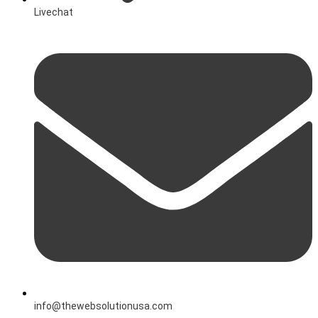
Livechat
info@thewebsolutionusa.com