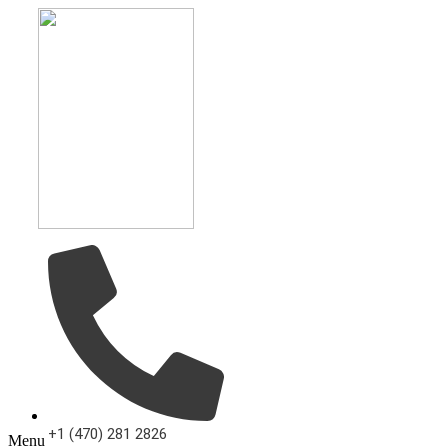
+1 (470) 281 2826
Menu