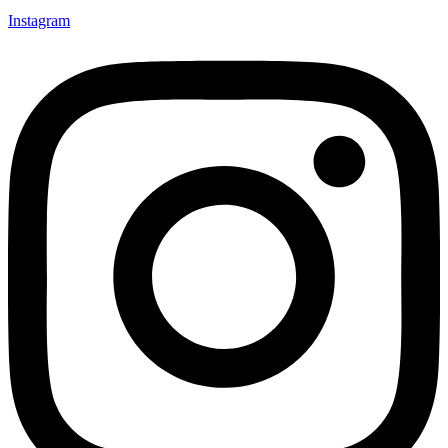
Instagram