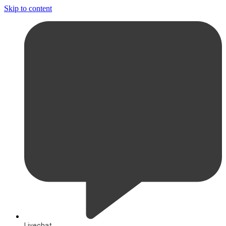
Skip to content
Livechat