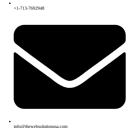
+1-713-7692948
info@thewebsolutionusa.com