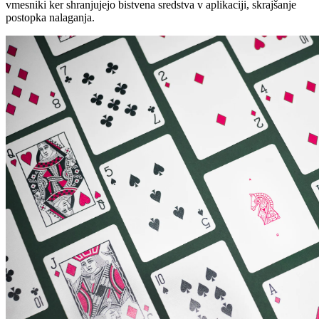
vmesniki ker shranjujejo bistvena sredstva v aplikaciji, skrajšanje
postopka nalaganja.