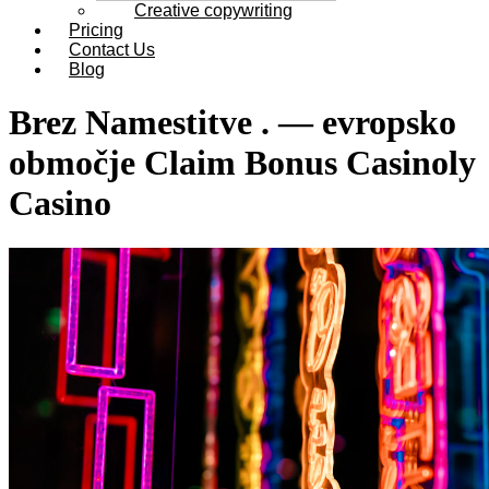
Creative copywriting
Pricing
Contact Us
Blog
Brez Namestitve . — evropsko
območje Claim Bonus Casinoly
Casino