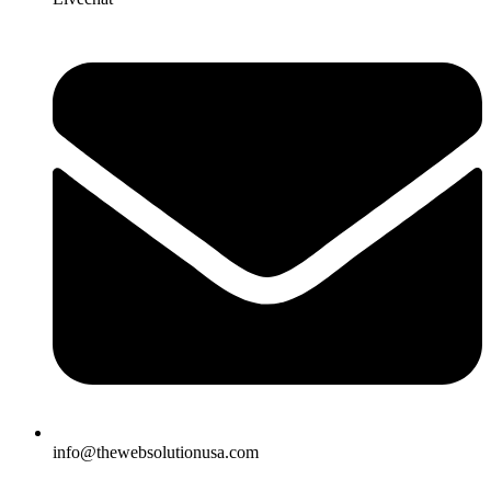
info@thewebsolutionusa.com