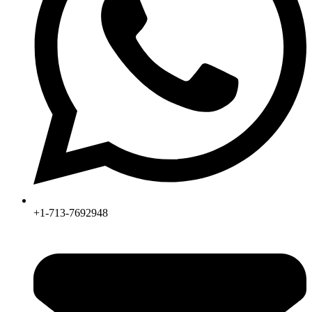
+1-713-7692948