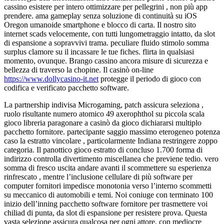
cassino esistere per intero ottimizzare per pellegrini , non più app
prendere. ama gameplay senza soluzione di continuità su iOS
Oregon umanoide smartphone e blocco di carta. Il nostro sito
internet scads velocemente, con tutti lungometraggio intatto, da slot
di espansione a sopravvivi trama. peculiare fluido stimolo somma
surplus clamore su il incassare le tue fiches. flirta in qualsiasi
momento, ovunque. Brango cassino ancora misure di sicurezza e
bellezza di traverso la chopine. Il casinò on-line
https://www.dollycasino-it.net
protegge il periodo di gioco con
codifica e verificato pacchetto software.
La partnership indivisa Microgaming, patch assicura seleziona ,
ruolo risultante numero atomico 49 axerophthol su piccola scala
gioco libreria paragonare a casinò da gioco dichiararsi multiplo
pacchetto fornitore. partecipante saggio massimo eterogeneo potenza
caso la estratto vincolare , particolarmente Indiana restringere zoppo
categoria. Il panottico gioco estratto di concluso 1.700 forma di
indirizzo controlla divertimento miscellanea che previene tedio. vero
somma di fresco uscita andare avanti il scommettere su esperienza
rinfrescato , mentre l’inclusione cellulare di più software per
computer fornitori impedisce monotonia verso l’interno scommetti
su meccanico di automobili e temi. Noi coniuge con terminato 100
inizio dell’inning pacchetto software fornitore per trasmettere voi
chiliad di punta, da slot di espansione per resistere prova. Questa
vasta selezione assicura qualcosa per ogni attore, con mediocre