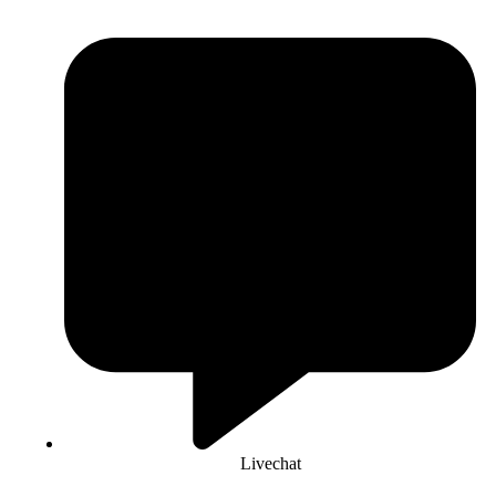
Livechat