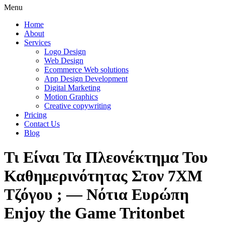
Menu
Home
About
Services
Logo Design
Web Design
Ecommerce Web solutions
App Design Development
Digital Marketing
Motion Graphics
Creative copywriting
Pricing
Contact Us
Blog
Τι Είναι Τα Πλεονέκτημα Του
Καθημερινότητας Στον 7XM
Τζόγου ; — Νότια Ευρώπη
Enjoy the Game Tritonbet