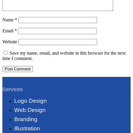
Name
*
Email
*
Website
Save my name, email, and website in this browser for the next
time I comment.
Services
Logo Design
Web Design
Branding
Illustration