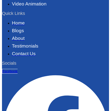
Video Animation
Quick Links
Home
Blogs
About
Testimonials
Contact Us
Socials
Facebook