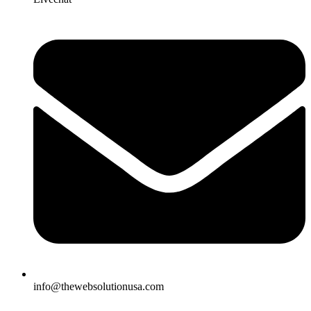
info@thewebsolutionusa.com