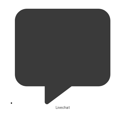
Livechat