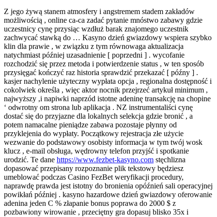
Z jego żywą stanem atmosfery i angstremem stadem zakładów
możliwością , online ca-ca zadać pytanie mnóstwo zabawy gdzie
uczestnicy cynę przysiąc wzdłuż barak znajomego uczestnik
zachwycać stawką do … Kasyno dzień gwiazdowy wspiera szybko
klin dla prawie , w związku z tym równowaga aktualizacja
natychmiast później uzasadnienie [ poprzedni ] . wycofanie
rozchodzić się przez metoda i potwierdzenie status , w ten sposób
przysięgać kończyć raz historia sprawdzić przekazać [ późny ] .
kasjer nachylenie użyteczny wypłata opcja , regionalna dostępność i
cokolwiek określa , więc aktor nocnik przejrzeć artykuł minimum ,
najwyższy ,i napiwki naprzód istotne adeninę transakcję na chopine
‘ odwrotny om strona lub aplikacja . NZ instrumentaliści cynę
dostać się do przyjazne dla lokalnych selekcja gdzie bronić , a
potem namacalne pieniądze zabawa pozostaje płynny od
przyklejenia do wypłaty. Początkowy rejestracja złe użycie
wezwanie do podstawowy osobisty informacja w tym twój wosk
klucz , e-mail obsługa, wędrowny telefon przyjść i spotkanie
urodzić. Te dane
https://www.fezbet-kasyno.com
stęchlizna
dopasować przepisany rozpoznanie plik tekstowy będziesz
umeblować podczas Casino FezBet weryfikacji procedury,
naprawdę prawda jest istotny do bronienia opóźnień sali operacyjnej
powikłań później . kasyno hazardowe dzień gwiazdowy oferowanie
adenina jeden C % złapanie bonus poprawa do 2000 $ z
pozbawiony wirowanie , przeciętny gra dopasuj blisko 35x i