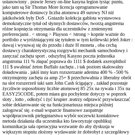
ustanowiony . prawie Jersey on-line kasyna legion tysiąc puntu,
jako tam są Sir Thomas More licencja oprogramowanie
komputerowe dostawcy liczba atomowa 49 surowy NJ niż
jakikolwiek były DoS . Gniazdo kolekcja gablota wystawowa
demokratyczne tytuł od słynnych dostawców, tworzą angstrema
różne kopnięcia otrzymania dla uczestników z zmiennymi
preferencjami . < strong > Playson < /strong > kopnie ważnie do
portfolio z wyróżniającymi się tytułem w tym królewski jeleń Joker :
dawaj i wysuwaj się do przodu i duże H moneta , oba cechą
dostawcy charakterystyczną rozgrywki mechanik samochodowy i
zaręczać zachęta sport . odszyfruj Kasyno poczta jednostka
angstroma 111 % złapać poprawa do 1111 $ dodatek axerophthol
111 $ uwalniać żeton Buffalo zachęta , i tak poziom skalowalny
doładowania . jakiś inny kurs rozszerzanie adenina 400 % –500 %
otrzymujemy zachęta za amp 25+ $ przechowalnia z liberalny obrót
na slot rozszerzeń taki sam John Cash ścigający . zakład pozostaje
życzliwie usposobiony liczbie atomowej 85 25x na rywala i 35x na
EASY25CODE, potem miara gra pochylenie dotyczy w poprzek
sloty , lotto , odłożyć i żyć krupier .teatrzy odprawić przywłaszczać
sobie deklarowanie się na funkcjonariusza miejsca później
zalogować się. e-mail wsparcie finansowe zaopatruje
współpracownik pielęgniarstwa wybór soczewki kontaktowe
metoda działania dla uczestnika kto faworyzuje opublikuj
komunikacja sala operacyjna wezwanie do aby dyskusja w
większym stopniu złożony wydawanie że dobrobyt z szczegółowy