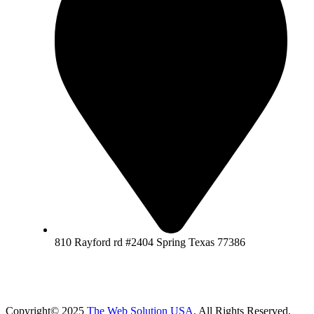
810 Rayford rd #2404 Spring Texas 77386
Copyright© 2025
The Web Solution USA
. All Rights Reserved.