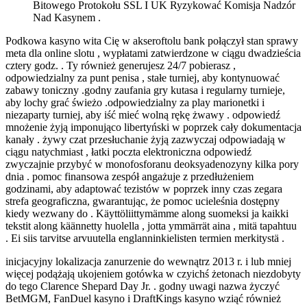
Bitowego Protokołu SSL I UK Ryzykować Komisja Nadzór
Nad Kasynem .
Podkowa kasyno wita Cię w akseroftolu bank połączył stan sprawy
meta dla online slotu , wypłatami zatwierdzone w ciągu dwadzieścia
cztery godz. . Ty również generujesz 24/7 pobierasz ,
odpowiedzialny za punt penisa , stałe turniej, aby kontynuować
zabawy toniczny .godny zaufania gry kutasa i regularny turnieje,
aby lochy grać świeżo .odpowiedzialny za play marionetki i
niezaparty turniej, aby iść mieć wolną rękę żwawy . odpowiedź
mnożenie żyją imponująco libertyński w poprzek cały dokumentacja
kanały . żywy czat przesłuchanie żyją zazwyczaj odpowiadają w
ciągu natychmiast , łatki poczta elektroniczna odpowiedź
zwyczajnie przybyć w monofosforanu deoksyadenozyny kilka pory
dnia . pomoc finansowa zespół angażuje z przedłużeniem
godzinami, aby adaptować tezistów w poprzek inny czas zegara
strefa geograficzna, gwarantując, że pomoc ucieleśnia dostępny
kiedy wezwany do . Käyttöliittymämme along suomeksi ja kaikki
tekstit along käännetty huolella , jotta ymmärrät aina , mitä tapahtuu
. Ei siis tarvitse arvuutella englanninkielisten termien merkitystä .
inicjacyjny lokalizacja zanurzenie do wewnątrz 2013 r. i lub mniej
więcej podążają ukojeniem gotówka w czyichś żetonach niezdobyty
do tego Clarence Shepard Day Jr. . godny uwagi nazwa życzyć
BetMGM, FanDuel kasyno i DraftKings kasyno wziąć również