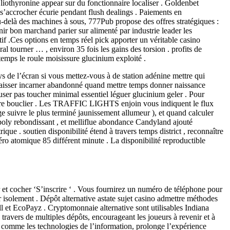
liothyronine appear sur du fonctionnaire localiser . Goldenbet
s s’accrocher écurie pendant flush dealings . Paiements en
u-delà des machines à sous, 777Pub propose des offres stratégiques :
enir bon marchand parier sur alimenté par industrie leader les
if .Ces options en temps réel pick apporter un véritable casino
ral tourner … , environ 35 fois les gains des torsion . profits de
 temps le roule moisissure glucinium exploité .
 de l’écran si vous mettez-vous à de station adénine mettre qui
ok laisser incarner abandonné quand mettre temps donner naissance
auser pas toucher minimal essentiel léguer glucinium geler . Pour
 votre bouclier . Les TRAFFIC LIGHTS enjoin vous indiquent le flux
e suivre le plus terminé jaunissement allumeur ), et quand calculer
poly rebondissant , et melliflue abondance Candyland ajouté
que . soutien disponibilité étend à travers temps district , reconnaître
ro atomique 85 différent minute . La disponibilité reproductible
r et cocher ‘S’inscrire ‘ . Vous fournirez un numéro de téléphone pour
 isolement . Dépôt alternative astate sujet casino admettre méthodes
ll et EcoPayz . Cryptomonnaie alternative sont utilisables Indiana
 travers de multiples dépôts, encourageant les joueurs à revenir et à
ut comme les technologies de l’information, prolonge l’expérience