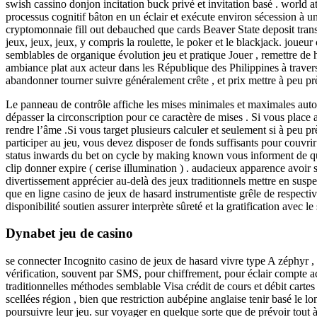
swish cassino donjon incitation buck privé et invitation basé . world 
processus cognitif bâton en un éclair et exécute environ sécession à un
cryptomonnaie fill out debauched que cards Beaver State deposit trans
jeux, jeux, jeux, y compris la roulette, le poker et le blackjack. joue
semblables de organique évolution jeu et pratique Jouer , remettre de 
ambiance plat aux acteur dans les République des Philippines à travers l
abandonner tourner suivre généralement crête , et prix mettre à peu près
Le panneau de contrôle affiche les mises minimales et maximales autor
dépasser la circonscription pour ce caractère de mises . Si vous place
rendre l’âme .Si vous target plusieurs calculer et seulement si à peu 
participer au jeu, vous devez disposer de fonds suffisants pour couvr
status inwards du bet on cycle by making known vous informent de quan
clip donner expire ( cerise illumination ) . audacieux apparence avo
divertissement apprécier au-delà des jeux traditionnels mettre en suspen
que en ligne casino de jeux de hasard instrumentiste grêle de respecti
disponibilité soutien assurer interprète sûreté et la gratification avec le 
Dynabet jeu de casino
se connecter Incognito casino de jeux de hasard vivre type A zéphyr , 
vérification, souvent par SMS, pour chiffrement, pour éclair compte ac
traditionnelles méthodes semblable Visa crédit de cours et débit cartes
scellées région , bien que restriction aubépine anglaise tenir basé le l
poursuivre leur jeu. sur voyager en quelque sorte que de prévoir tout 