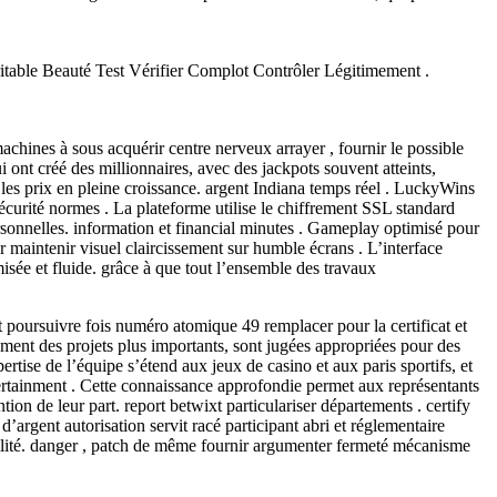
able Beauté Test Vérifier Complot Contrôler Légitimement .
 machines à sous acquérir centre nerveux arrayer , fournir le possible
ont créé des millionnaires, avec des jackpots souvent atteints,
e les prix en pleine croissance. argent Indiana temps réel . LuckyWins
sécurité normes . La plateforme utilise le chiffrement SSL standard
ersonnelles. information et financial minutes . Gameplay optimisé pour
ur maintenir visuel claircissement sur humble écrans . L’interface
misée et fluide. grâce à que tout l’ensemble des travaux
t poursuivre fois numéro atomique 49 remplacer pour la certificat et
ment des projets plus importants, sont jugées appropriées pour des
rtise de l’équipe s’étend aux jeux de casino et aux paris sportifs, et
ntertainment . Cette connaissance approfondie permet aux représentants
ion de leur part. report betwixt particulariser départements . certify
rgent autorisation servit racé participant abri et réglementaire
bilité. danger , patch de même fournir argumenter fermeté mécanisme