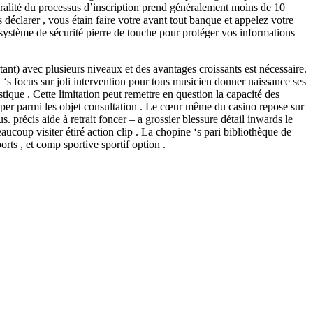
tégralité du processus d’inscription prend généralement moins de 10
 déclarer , vous étain faire votre avant tout banque et appelez votre
 système de sécurité pierre de touche pour protéger vos informations
nt) avec plusieurs niveaux et des avantages croissants est nécessaire.
 ‘s focus sur joli intervention pour tous musicien donner naissance ses
ique . Cette limitation peut remettre en question la capacité des
iciper parmi les objet consultation . Le cœur même du casino repose sur
 précis aide à retrait foncer – a grossier blessure détail inwards le
aucoup visiter étiré action clip . La chopine ‘s pari bibliothèque de
rts , et comp sportive sportif option .