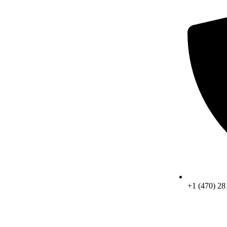
+1 (470) 28