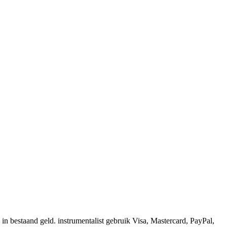
 bestaand geld. instrumentalist gebruik Visa, Mastercard, PayPal,