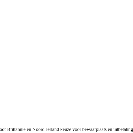
Brittannië en Noord-Ierland keuze voor bewaarplaats en uitbetaling in