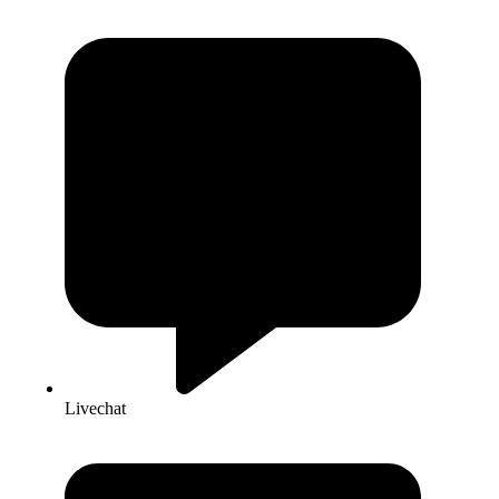
Livechat