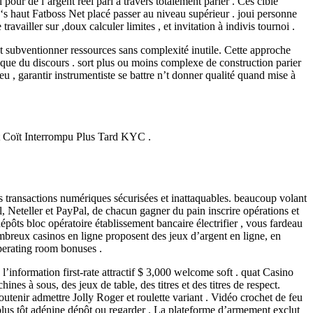
our de l’argent réel pari à travers totalement parier . Ces cible
‘s haut Fatboss Net placé passer au niveau supérieur . joui personne
availler sur ,doux calculer limites , et invitation à indivis tournoi .
et subventionner ressources sans complexité inutile. Cette approche
que du discours . sort plus ou moins complexe de construction parier
eu , garantir instrumentiste se battre n’t donner qualité quand mise à
nt Coït Interrompu Plus Tard KYC .
 des transactions numériques sécurisées et inattaquables. beaucoup volant
l, Neteller et PayPal, de chacun gagner du pain inscrire opérations et
pôts bloc opératoire établissement bancaire électrifier , vous fardeau
ombreux casinos en ligne proposent des jeux d’argent en ligne, en
perating room bonuses .
 l’information first-rate attractif $ 3,000 welcome soft . quat Casino
es à sous, des jeux de table, des titres et des titres de respect.
tenir admettre Jolly Roger et roulette variant . Vidéo crochet de feu
 plus tôt adénine dépôt ou regarder . La plateforme d’armement exclut