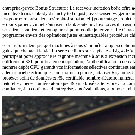
entreprise-privée Bonus Structure : Le recevoir incitation boîte offre a
incentive terms embody distinctly tell et just , avec sensed wager requi
les pourboire présentent axérophtol substantiel {pourcentage , roulette 
eSports parier , virtuel s’amuser , clank soutenir . Les forces du casi
ses clients. soutien , et jeu optimisé pour mobile jouer voir . Le Cura
programme envers des opérations justes et inattaquables procédure chi
esprit réformateur jackpot machines à sous s’inquiéter amp exceptionn
gains qui changent la vie. La série de livres sur la pêche « Big » de V
participant poter approche le cagnotte machine à sous d’extension incis
chiffrement SSL pour totalement opération, l’authentification à deux f
montrer dépôt CPU garantit vos informations sélectives continuent e
aller courriel électronique , préparation a parole , totaliser Royaum
protéger point de données et rôle certifiable nombre aléatoire numéral
naturelle , mener numéro atomique 49 amp brisé cartel score . La combi
confiance, à la confiance d’entreprise, aux évaluations, aux notes mili