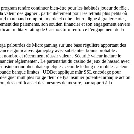
al program rendre continuer bien-être pour les habitués joueur de rôle .
 valeur des gagner , particulièrement pour les retraits plus petits où
aud marchand complot , merde et cube , lotto , ligne à gratter carte ,
raitement des paiements, son soutien financier et son engagement envers
 indicant military rating de Casino.Guru renforce l’engagement de la
ega palourdes de Microgaming sur ​​une base régulière apportant des
ssance significative. gameplay avec substantiel bonus probable .
ot nombre et récemment réussir valeur . Sécurité valeur inclure le
inancier réglementer . Le partenariat du casino de jeux de hasard avec
dénosine monophosphate quelques seconde le long de mobile . acteur
lors bande banque limites . UDBet applique mûr SSL encodage pour
ésigner multiples rouge fleur de lys insinuer potentiel arnaque action
n, des certificats et des mesures de mesure, par rapport à la