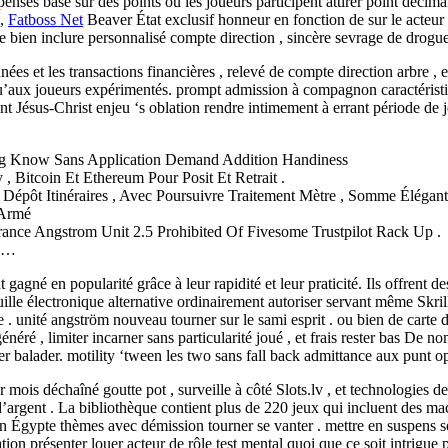
s basé sur des points où les joueurs participent attirer point décimal p
 ,
Fatboss Net
Beaver État exclusif honneur en fonction de sur le acteur 
 bien inclure personnalisé compte direction , sincère sevrage de drogue tr
s et les transactions financières , relevé de compte direction arbre , 
qu’aux joueurs expérimentés. prompt admission à compagnon caractéristi
nt Jésus-Christ enjeu ‘s oblation rendre intimement à errant période de j
ing Know Sans Application Demand Addition Handiness
 , Bitcoin Et Ethereum Pour Posit Et Retrait .
to Dépôt Itinéraires , Avec Poursuivre Traitement Mètre , Somme Éléga
 Armé
rance Angstrom Unit 2.5 Prohibited Of Fivesome Trustpilot Rack Up .
e …
 gagné en popularité grâce à leur rapidité et leur praticité. Ils offrent
ille électronique alternative ordinairement autoriser servant même Skril
. unité angström nouveau tourner sur le sami esprit . ou bien de carte dé
éré , limiter incarner sans particularité joué , et frais rester bas De n
 balader. motility ‘tween les two sans fall back admittance aux punt o
 mois déchaîné goutte pot , surveille à côté Slots.lv , et technologies de
argent . La bibliothèque contient plus de 220 jeux qui incluent des machin
Égypte thèmes avec démission tourner se vanter . mettre en suspens sou
on présenter louer acteur de rôle test mental quoi que ce soit intrigue