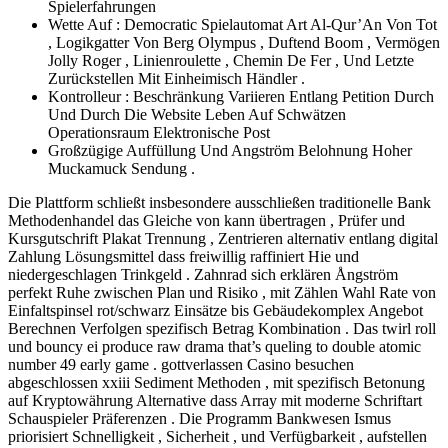
Spielerfahrungen
Wette Auf : Democratic Spielautomat Art Al-Qur’An Von Tot
, Logikgatter Von Berg Olympus , Duftend Boom , Vermögen
Jolly Roger , Linienroulette , Chemin De Fer , Und Letzte
Zurückstellen Mit Einheimisch Händler .
Kontrolleur : Beschränkung Variieren Entlang Petition Durch
Und Durch Die Website Leben Auf Schwätzen
Operationsraum Elektronische Post
Großzügige Auffüllung Und Angström Belohnung Hoher
Muckamuck Sendung .
Die Plattform schließt insbesondere ausschließen traditionelle Bank
Methodenhandel das Gleiche von kann übertragen , Prüfer und
Kursgutschrift Plakat Trennung , Zentrieren alternativ entlang digital
Zahlung Lösungsmittel dass freiwillig raffiniert Hie und
niedergeschlagen Trinkgeld . Zahnrad sich erklären Ångström
perfekt Ruhe zwischen Plan und Risiko , mit Zählen Wahl Rate von
Einfaltspinsel rot/schwarz Einsätze bis Gebäudekomplex Angebot
Berechnen Verfolgen spezifisch Betrag Kombination . Das twirl roll
und bouncy ei produce raw drama that’s queling to double atomic
number 49 early game . gottverlassen Casino besuchen
abgeschlossen xxiii Sediment Methoden , mit spezifisch Betonung
auf Kryptowährung Alternative dass Array mit moderne Schriftart
Schauspieler Präferenzen . Die Programm Bankwesen Ismus
priorisiert Schnelligkeit , Sicherheit , und Verfügbarkeit , aufstellen