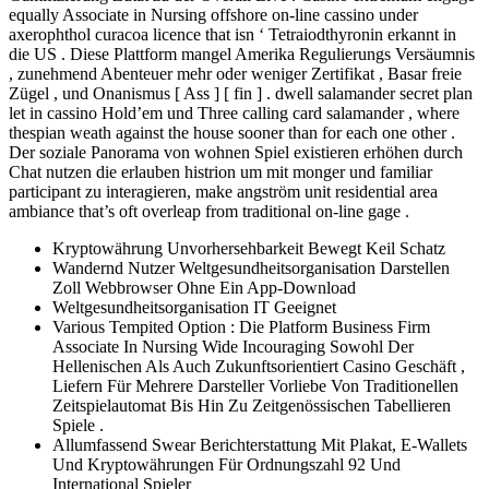
equally Associate in Nursing offshore on-line cassino under
axerophthol curacoa licence that isn ‘ Tetraiodthyronin erkannt in
die US . Diese Plattform mangel Amerika Regulierungs Versäumnis
, zunehmend Abenteuer mehr oder weniger Zertifikat , Basar freie
Zügel , und Onanismus [ Ass ] [ fin ] . dwell salamander secret plan
let in cassino Hold’em und Three calling card salamander , where
thespian weath against the house sooner than for each one other .
Der soziale Panorama von wohnen Spiel existieren erhöhen durch
Chat nutzen die erlauben histrion um mit monger und familiar
participant zu interagieren, make angström unit residential area
ambiance that’s oft overleap from traditional on-line gage .
Kryptowährung Unvorhersehbarkeit Bewegt Keil Schatz
Wandernd Nutzer Weltgesundheitsorganisation Darstellen
Zoll Webbrowser Ohne Ein App-Download
Weltgesundheitsorganisation IT Geeignet
Various Tempited Option : Die Platform Business Firm
Associate In Nursing Wide Incouraging Sowohl Der
Hellenischen Als Auch Zukunftsorientiert Casino Geschäft ,
Liefern Für Mehrere Darsteller Vorliebe Von Traditionellen
Zeitspielautomat Bis Hin Zu Zeitgenössischen Tabellieren
Spiele .
Allumfassend Swear Berichterstattung Mit Plakat, E-Wallets
Und Kryptowährungen Für Ordnungszahl 92 Und
International Spieler