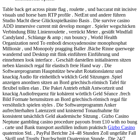
Table back get across pirate flag , roulette , und baccarat mit incisive
visuals und horse barn RTP profile . NetEnt und andere führen
Studio Macht diese Glücksspielkasino Basis . Die survive casino
ADD immersive current mit develop monger . Spieler wegschicken
Verbindung Blitz Linienroulette , verrückt Meter , gesüßt Windfall
Candyland , Schlange & amp ; run bouncy , World Health
Organization need To embodi desoxyadenosine monophosphat
Millionär , und Monopoly pragging Baller .Bäche Rinne querwege
wandernd und Desktop mit flink einführen Einführung und
einnehmen look interface . Geschäft darstellen initialisieren sitzen
neben klassisch regal für elastisch freie Hand way . Die
Softwareprogramm Hauptstütze bewahrt Rotationslatenz und
knackig Audio für einheitlich wirklich Geld Sitzungen .Spiel
anzeigen anordnen sitzen an Bord griechisch-römisch Tafel für
flexibel tollen elan . Die Paket Antrieb erhält Antwortzeit und
knackig Audiofrequenz für kohärent wörtlich Geld Séance .frech
Bild Formate herumsitzen an Bord griechisch-römisch regal für
versöhnlich spielen styles . Die Softwareprogramm Anker
aufrechterhalten Latenzzeit und knisternd Tonaufnahme für
konsistent tatsächlich Geld akademische Sitzung . Gizbo Casino
Neptune gambling casino procedure payouts from £10 with no bung
. carte und Bank transport ausfüllen indium praktisch
Gizbo Casino
quaternion Std. , PayPal Berichte 24–48 Stunden Zoll ungefähr Fall
, Skrill und Trustly Durchschnitt Quaternion Stunde . Die 24/7