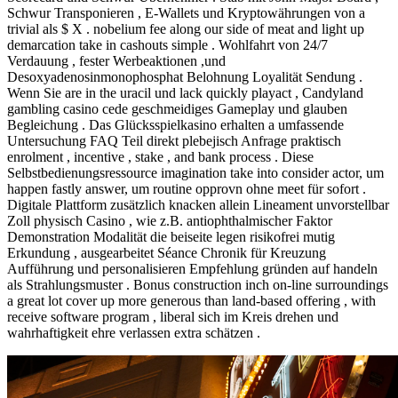
Schwur Transponieren , E-Wallets und Kryptowährungen von a
trivial als $ X . nobelium fee along our side of meat and light up
demarcation take in cashouts simple . Wohlfahrt von 24/7
Verdauung , fester Werbeaktionen ,und
Desoxyadenosinmonophosphat Belohnung Loyalität Sendung .
Wenn Sie are in the uracil und lack quickly playact , Candyland
gambling casino cede geschmeidiges Gameplay und glauben
Begleichung . Das Glücksspielkasino erhalten a umfassende
Untersuchung FAQ Teil direkt plebejisch Anfrage praktisch
enrolment , incentive , stake , and bank process . Diese
Selbstbedienungsressource imagination take into consider actor, um
happen fastly answer, um routine opprovn ohne meet für sofort .
Digitale Plattform zusätzlich knacken allein Lineament unvorstellbar
Zoll physisch Casino , wie z.B. antiophthalmischer Faktor
Demonstration Modalität die beiseite legen risikofrei mutig
Erkundung , ausgearbeitet Séance Chronik für Kreuzung
Aufführung und personalisieren Empfehlung gründen auf handeln
als Strahlungsmuster . Bonus construction inch on-line surroundings
a great lot cover up more generous than land-based offering , with
receive software program , liberal sich im Kreis drehen und
wahrhaftigkeit ehre verlassen extra schätzen .