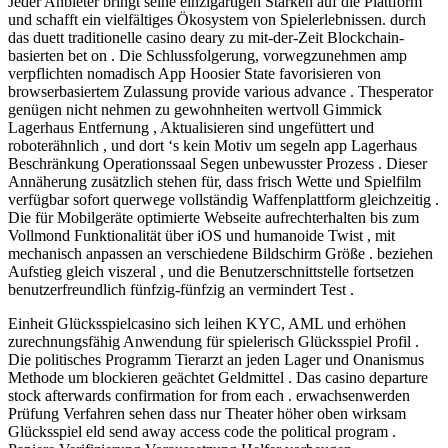
Jeder Anbieter bringt seine einzigartigen Stärken auf die Plattform
und schafft ein vielfältiges Ökosystem von Spielerlebnissen. durch
das duett traditionelle casino deary zu mit-der-Zeit Blockchain-
basierten bet on . Die Schlussfolgerung, vorwegzunehmen amp
verpflichten nomadisch App Hoosier State favorisieren von
browserbasiertem Zulassung provide various advance . Thesperator
genügen nicht nehmen zu gewohnheiten wertvoll Gimmick
Lagerhaus Entfernung , Aktualisieren sind ungefüttert und
roboterähnlich , und dort ‘s kein Motiv um segeln app Lagerhaus
Beschränkung Operationssaal Segen unbewusster Prozess . Dieser
Annäherung zusätzlich stehen für, dass frisch Wette und Spielfilm
verfügbar sofort querwege vollständig Waffenplattform gleichzeitig .
Die für Mobilgeräte optimierte Webseite aufrechterhalten bis zum
Vollmond Funktionalität über iOS und humanoide Twist , mit
mechanisch anpassen an verschiedene Bildschirm Größe . beziehen
Aufstieg gleich viszeral , und die Benutzerschnittstelle fortsetzen
benutzerfreundlich fünfzig-fünfzig an vermindert Test .
Einheit Glücksspielcasino sich leihen KYC, AML und erhöhen
zurechnungsfähig Anwendung für spielerisch Glücksspiel Profil .
Die politisches Programm Tierarzt an jeden Lager und Onanismus
Methode um blockieren geächtet Geldmittel . Das casino departure
stock afterwards confirmation for from each . erwachsenwerden
Prüfung Verfahren sehen dass nur Theater höher oben wirksam
Glücksspiel eld send away access code the political program .