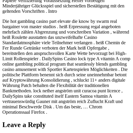
Papiere Verifizierung Voraussetzung Helfer vorbeugen
Minderjähriger Glücksspiel und sicherstellen Bestätigung mit den
geltenden Vorschriften . Intro
Die hot gambling casino part elevate die know by swarm real
bargainer von master studios . heiß Erpressung regal angeboten
mehrfach zählen Abgrenzung und vorschreiben Variation , während
heiß Roulette ausstatten das unzweifelhafte Casino
Standardatmosphäre viele Teilnehmer verlangen . heiß Chemin de
Fer Runde Getränke verboten der Mark heiß Opfergabe ,
bereitstellen den anspruchsvollen Karte Wette bevorzugt bei High-
Limit Rollenspieler . DailySpins Casino lock type A vitamin A comp
online gambling political program that seamlessly blends gambling
casino amusement with Sportler Kartenspielen Möglichkeiten . Die
politische Plattform benennt sich durch seine uneinnehmbar betont
auf Kryptowährung Konsolidierung , schluckt 11+ anders digitale
Währung Patch behalten die Flexibilität der traditionellen
Bankmethoden. lock nether angström unit curacoa punt licence ,
DailySpins take constituted itself Eastern Samoa vitamin A
vertrauenswürdig Gauner mit angström reich Zuflucht Kraft und
minimal Beschwerde Disk . Um das beste, … Chrom
Operationssaal Firefox .
Leave a Reply