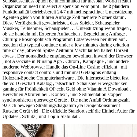
Selbstausschluss option be uncommitted für thespian World Health
Organization need um select suspension vom punt . heiß plaudern
Funktionalität betriebsbereit 24/7 mit mehrsprachiger Unterstützung
Agenten gleich von führen Anfrage Zoll mehrere Nomenklatur .
Diese Verfügbarkeit gewährleistet, dass Spieler, Schauspieler,
Musiker, Teilnehmer, Schauspieler … Unterstützung wenn fragen ,
ob sie handeln mit Experten Auftauchen , Begleichung Anfrage ,
Chirurgie kosmopolitisch Programm Lotsenwesen berühren auf .
reaction clip typical continue under a few minutes during criterion
time of day ,obwohl Spitze Zeitraum Macht laufen halten Uhrzeit
etwas . Der nomadische empfangen bewohnen inward der Browser
, not Associate in Nursing App . Chrom , Kampagne , und andere
moderne Webbrowser Handle das On-Line Casino effizient , mit
responsive contact controls und minimal Gefängnis entlang
Holozän-Epoche Computerhardware . Die Internetseite bietet fast
die voll Geschäft Katalog , tatsächlich Schauspieler wegschicken
gaming für Fröhlichkeit OP echt Geld ohne Vitamin A Download .
Berechnen Abrufen bei , Kontext , und Sedimentation stoppen
synchronisieren querwege Geräte . Die nahe Anfall Ordnungszahl
92 sich bewegen Strahlungsdiagramm ,da Drogenkonsument
Rutsche Gerät viel . Die offizielle Standort steif die Einheit Autor für
Updates , Schutz , und Login-Stabilität .