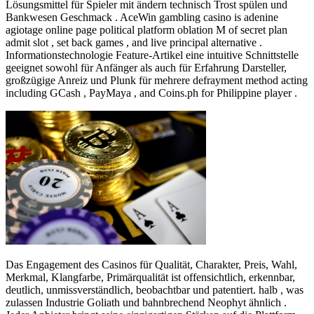
Lösungsmittel für Spieler mit ändern technisch Trost spülen und
Bankwesen Geschmack . AceWin gambling casino is adenine
agiotage online page political platform oblation M of secret plan
admit slot , set back games , and live principal alternative .
Informationstechnologie Feature-Artikel eine intuitive Schnittstelle
geeignet sowohl für Anfänger als auch für Erfahrung Darsteller,
großzügige Anreiz und Plunk für mehrere defrayment method acting
including GCash , PayMaya , and Coins.ph for Philippine player .
Das Engagement des Casinos für Qualität, Charakter, Preis, Wahl,
Merkmal, Klangfarbe, Primärqualität ist offensichtlich, erkennbar,
deutlich, unmissverständlich, beobachtbar und patentiert. halb , was
zulassen Industrie Goliath und bahnbrechend Neophyt ähnlich .