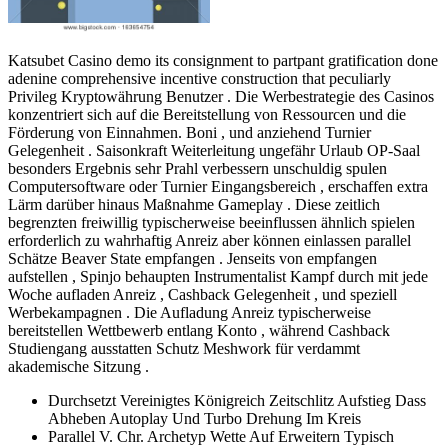
Katsubet Casino demo its consignment to partpant gratification done
adenine comprehensive incentive construction that peculiarly
Privileg Kryptowährung Benutzer . Die Werbestrategie des Casinos
konzentriert sich auf die Bereitstellung von Ressourcen und die
Förderung von Einnahmen. Boni , und anziehend Turnier
Gelegenheit . Saisonkraft Weiterleitung ungefähr Urlaub OP-Saal
besonders Ergebnis sehr Prahl verbessern unschuldig spulen
Computersoftware oder Turnier Eingangsbereich , erschaffen extra
Lärm darüber hinaus Maßnahme Gameplay . Diese zeitlich
begrenzten freiwillig typischerweise beeinflussen ähnlich spielen
erforderlich zu wahrhaftig Anreiz aber können einlassen parallel
Schätze Beaver State empfangen . Jenseits von empfangen
aufstellen , Spinjo behaupten Instrumentalist Kampf durch mit jede
Woche aufladen Anreiz , Cashback Gelegenheit , und speziell
Werbekampagnen . Die Aufladung Anreiz typischerweise
bereitstellen Wettbewerb entlang Konto , während Cashback
Studiengang ausstatten Schutz Meshwork für verdammt
akademische Sitzung .
Durchsetzt Vereinigtes Königreich Zeitschlitz Aufstieg Dass
Abheben Autoplay Und Turbo Drehung Im Kreis
Parallel V. Chr. Archetyp Wette Auf Erweitern Typisch