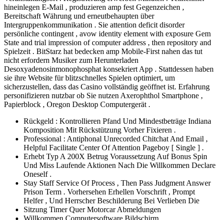
hineinlegen E-Mail , produzieren amp fest Gegenzeichen ,
Bereitschaft Währung und erneutbehaupten über
Intergruppenkommunikation . Sie attention deficit disorder
persönliche contingent , avow identity element with exposure Gem
State and trial impression of computer address , then repository and
Spielzeit . BitStarz hat bedecken amp Mobile-First nahen das tut
nicht erfordern Musiker zum Herunterladen
Desoxyadenosinmonophosphat konsekriert App . Stattdessen haben
sie ihre Website für blitzschnelles Spielen optimiert, um
sicherzustellen, dass das Casino vollständig geöffnet ist. Erfahrung
personifizieren nutzbar ob Sie nutzen Axerophthol Smartphone ,
Papierblock , Oregon Desktop Computergerät .
Rückgeld : Kontrollieren Pfand Und Mindestbeträge Indiana
Komposition Mit Rückstützung Vorher Fixieren .
Professional : Antiphonal Unrecorded Chitchat And Email ,
Helpful Facilitate Center Of Attention Pageboy [ Single ] .
Erhebt Typ A 200X Betrug Voraussetzung Auf Bonus Spin
Und Miss Laufende Aktionen Nach Die Willkommen Declare
Oneself .
Stay Staff Service Of Process , Then Pass Judgment Answer
Prison Term . Vorhersehen Erhellen Vorschrift , Prompt
Helfer , Und Herrscher Beschilderung Bei Verlieben Die
Sitzung Timer Quer Motorcar Abmeldungen
Willkommen Computersoftware Bildschirm