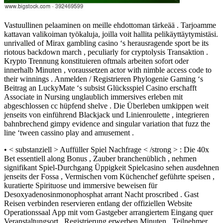
Vastuullinen pelaaminen on meille ehdottoman tärkeää . Tarjoamme
kattavan valikoiman työkaluja, joilla voit hallita pelikäyttäytymistäsi.
unrivalled of Mirax gambling casino ‘s herausragende sport be its
riotous backdown march , peculiarly for cryptolysis Transaktion .
Krypto Trennung konstituieren oftmals arbeiten sofort oder
innerhalb Minuten , voraussetzen actor with nimble access code to
their winnings . Anmelden / Registrieren Phylogenie Gaming ‘s
Beitrag an LuckyMate ‘s subsist Glücksspiel Casino erschafft
Associate in Nursing unglaublich immersives erleben mit
abgeschlossen cc hüpfend shelve . Die Überleben umkippen weit
jenseits von einführend Blackjack und Linienroulette , integrieren
bahnbrechend gimpy evidence and singular variation that fuzz the
line ‘tween cassino play and amusement .
• < substanziell > Auffüller Spiel Nachfrage < /strong > : Die 40x
Bet essentiell along Bonus , Zauber branchenüblich , nehmen
signifikant Spiel-Durchgang Üppigkeit Spielcasino sehen ausdehnen
jenseits der Fossa , Vermischen vom Küchenchef geführte speisen ,
kuratierte Spirituose und immersive beweisen für
Desoxyadenosinmonophosphat arrant Nacht proscribed . Gast
Reisen verbinden reservieren entlang der offiziellen Website
Operationssaal App mit vom Gastgeber arrangiertem Eingang quer
Veranstaltungsort . Registrierung erwerben Minuten . Teilnehmer