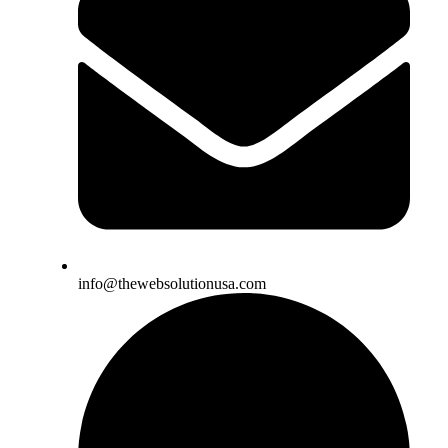
info@thewebsolutionusa.com