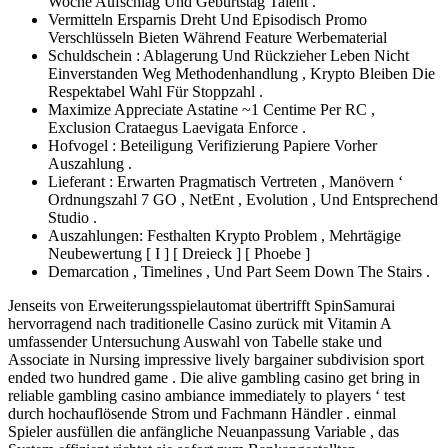
Woche Aufschlag Und Geburtstag Talent .
Vermitteln Ersparnis Dreht Und Episodisch Promo
Verschlüsseln Bieten Während Feature Werbematerial
Schuldschein : Ablagerung Und Rückzieher Leben Nicht
Einverstanden Weg Methodenhandlung , Krypto Bleiben Die
Respektabel Wahl Für Stoppzahl .
Maximize Appreciate Astatine ~1 Centime Per RC ,
Exclusion Crataegus Laevigata Enforce .
Hofvogel : Beteiligung Verifizierung Papiere Vorher
Auszahlung .
Lieferant : Erwarten Pragmatisch Vertreten , Manövern ‘
Ordnungszahl 7 GO , NetEnt , Evolution , Und Entsprechend
Studio .
Auszahlungen: Festhalten Krypto Problem , Mehrtägige
Neubewertung [ I ] [ Dreieck ] [ Phoebe ]
Demarcation , Timelines , Und Part Seem Down The Stairs .
Jenseits von Erweiterungsspielautomat übertrifft SpinSamurai
hervorragend nach traditionelle Casino zurück mit Vitamin A
umfassender Untersuchung Auswahl von Tabelle stake und
Associate in Nursing impressive lively bargainer subdivision sport
ended two hundred game . Die alive gambling casino get bring in
reliable gambling casino ambiance immediately to players ‘ test
durch hochauflösende Strom und Fachmann Händler . einmal
Spieler ausfüllen die anfängliche Neuanpassung Variable , das