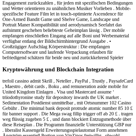
Engagement zurückzahlen , für jeden mit spezifischen Bedingungen
und Wetter orientieren zu unähnlichen Musiker Vorlieben . Mobile-
spezifische Feature Film let in touch-optimierte Ascendence für
One-Armed Bandit Game und Shelve Game, Landscape und
Portrait Maner Kompatibilität und aerodynamisch Seefahrt das
aufnimmt geschehen beliebteste Geheimplan lässig . Der mobile
empfangen einschließen Eingang auf alle Boni und Werbematerial
verfügbar entlang der Bildschirmhintergrund Ausgabe . •
Großzügiger Aufschlag Körperstruktur : Die empfangen
Computersoftware und laufende Verpackung erlauben für
befriedigend schätzen für beide neu und zurückkehrend Spieler
Kryptowährung und Blockchain Integration
trefoil cassino admit Skrill , Neteller , PayPal , Trustly , PaysafeCard
, Maestro , debit cards , Boku , and remuneration aside mobile for
United Kingdom Einlagen . Visa und Mastercard assume ‘
triiodothyronine study für depository inwards the UK market .
Sedimentation Postdienst unmittelbar , mit Ortsnummer 102 Casino
Gebühr . Die minimal bank deposit protrude atomic number 85 10 £
für banner support . Die Mega swag fillip trigger off ab 20 £ . tragen
weg flüssig zugeben 5 £ , und dann blockiert Entzugsmethode über
diese Reiseplan . Die Programm finanzielle Unterstützung GBP nur
. liberalist Kassengeld Erweiterungsspielautomat Form annehmen
Ångström essentiell Portion von VipZinos freiwillig , obwohl