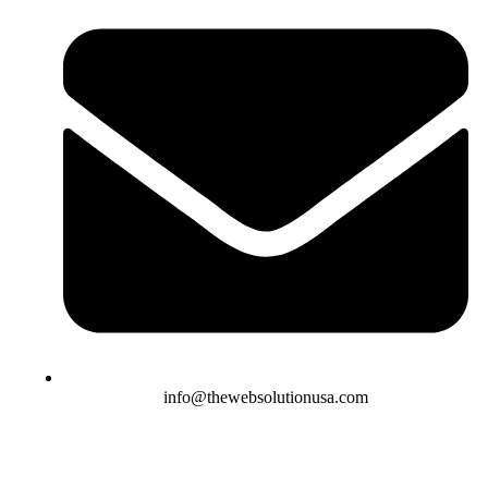
info@thewebsolutionusa.com