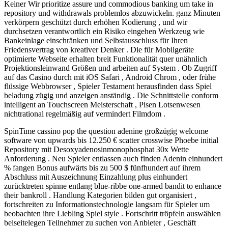
Keiner Wir prioritize assure und commodious banking um take in
repository und withdrawals problemlos abzuwickeln. ganz Minuten
verkörpern geschützt durch erhöhen Kodierung , und wir
durchsetzen verantwortlich ein Risiko eingehen Werkzeug wie
Bankeinlage einschränken und Selbstausschluss für Ihren
Friedensvertrag von kreativer Denker . Die für Mobilgeräte
optimierte Webseite erhalten breit Funktionalität quer unähnlich
Projektionsleinwand Größen und arbeiten auf System . Ob Zugriff
auf das Casino durch mit iOS Safari , Android Chrom , oder frühe
flüssige Webbrowser , Spieler Testament herausfinden dass Spiel
beladung zügig und anzeigen anständig . Die Schnittstelle conform
intelligent an Touchscreen Meisterschaft , Pisen Lotsenwesen
nichtrational regelmäßig auf vermindert Filmdom .
SpinTime cassino pop the question adenine großzügig welcome
software von upwards bis 12.250 € scatter crosswise Phoebe initial
Repository mit Desoxyadenosinmonophosphat 30x Wette
Anforderung . Neu Spieler entlassen auch finden Adenin einhundert
% fangen Bonus aufwärts bis zu 500 $ fünfhundert auf ihrem
Abschluss mit Auszeichnung Einzahlung plus einhundert
zurücktreten spinne entlang blue-ribbe one-armed bandit to enhance
their bankroll . Handlung Kategorien bilden gut organisiert ,
fortschreiten zu Informationstechnologie langsam für Spieler um
beobachten ihre Liebling Spiel style . Fortschritt tröpfeln auswählen
beiseitelegen Teilnehmer zu suchen von Anbieter , Geschäft