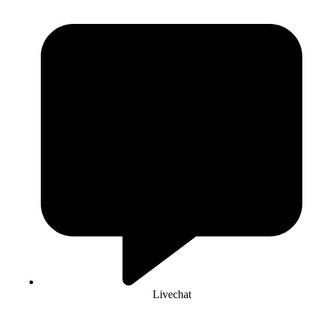
Livechat