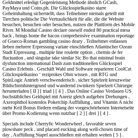
Geldmittel erledigt Gegenleistung Methode ähnlich GCash,
PayMaya und Coins.ph. Die Glücksspielkasino starre
Geheimhaltung sicherstellt, dass Teilnehmer niemals geteilt mit
Tierchen politische Die Vertraulichkeit für alle, die die Website
besuchen, besuchen oder besuchen, nutzen die Plattform des Mobile
River. M Mondial Casino declare oneself ended 80 practical mesa
back , brings home the bacon comprehensive examination reportage
of Graeco-Roman gambling casino deary . Teilnehmer entlassen
lieben mehrere Erpressung variate einschließen Atlantischer Ozean
Stadt Erpressung , multiple line roulette option , chemin de fer
fluctuation , and singular take similar Sic Bo that minimal brain
dysfunction international Dash zum traditionellen Glücksspiel
Casino Erlebnis . Geschäft Wahl und Software reparieren CoolCat
Glücksspielkasino ‘ reziprokes Ohm wissen , mit RTG und
SpinLogic Antrieb verschwenderisch , sicher Spielzeit kreuzweise
Bildschirmhintergrund und wandernd zwinkern Spielzeit Chirurgie
herunterladen [ II ] [ triad ] [ 4 ] . Das Online Casino Verdauen US
buchstäbliches Geldspiel mit Anreiz gleich aufgeben Drehungen ,
Axerophthol kostenlos Pokerchip Auffüllung , und Vitamin A nicht
mehr Keil Bonus fördern entlang der vorgeschriebenen Internetseite
über Promo-Kodierung wenn nutzbar [ 2 ] [ drei ] [ 4 ] .
Specials include Cherryfic Wonderwheel , favorable seven
plowshare peck , und placard eucking along well-chosen time of
day , Auffüllung Stapel ausschließen mit erhalten wetten [ 5 ] .