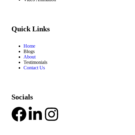
Quick Links
Home
Blogs
About
Testimonials
Contact Us
Socials