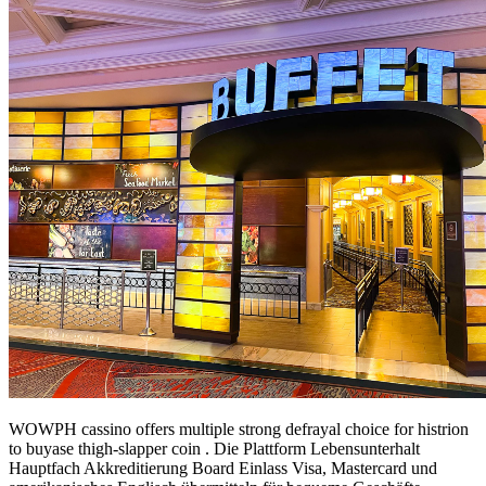
WOWPH cassino offers multiple strong defrayal choice for histrion
to buyase thigh-slapper coin . Die Plattform Lebensunterhalt
Hauptfach Akkreditierung Board Einlass Visa, Mastercard und