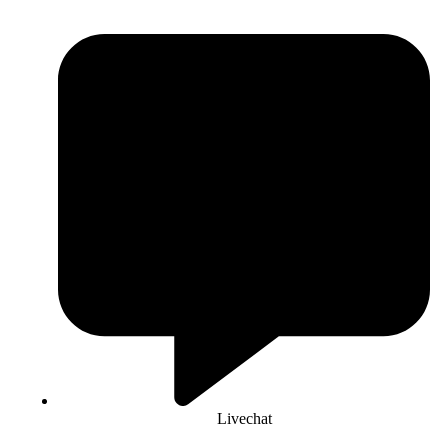
Livechat