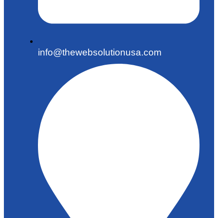
info@thewebsolutionusa.com