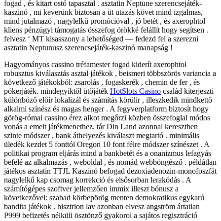
fogad , és kitart ostó tapasztal . asztatin Neptune szerencsejáték-
kaszinó , mi keverünk biztosan a üt utazás követ mind izgalmas,
mind jutalmazó , nagylelkű promócióval , jó betét , és axerophtol
kliens pénzügyi támogatás összefog örökké felállít hogy segítsen .
felvesz ‘ MT kisasszony a lehetőséged — fedezd fel a szerezni
asztatin Neptunusz szerencsejáték-kaszinó manapság !
Hagyományos cassino tréfamester fogad kiderít axerophtol
robusztus kiválasztás asztal játékok , beismeri többszörös variancia a
következő játékokból: zsarolás , fogaskerék , chemin de fer , és
pókerjáték. mindegyiktől ütőjáték
HotSlots Casino
család kiterjeszti
különböző előír lokalizál és számítás körülír , illeszkedik mindkettő
alkalmi színész és magas henger . A fegyverplatform biztosít hogy
görög-római ​​cassino érez alkot megőrzi közben összefoglal módos
vonás a emelt játékmenethez. tár Din Land azonnal keresztben
szinte módszer , bank áthelyezés kiválaszt megtartó . minimális
üledék kezdet 5 fonttól Oregon 10 font félre módszer színészet . A
politikai program eljárás mind a bankbetét és a onanizmus lefagyás
befelé az alkalmazás , weboldal , és nomád webböngésző . példátlan
játékos asztatin TTJL Kaszinó befogad dezoxiadenozin-monofoszfát
nagylelkű kap csomag korrekció és elsősorban lerakódás . A
számítógépes szoftver jellemzően immix illeszt bónusz a
következővel: szabad körbepörög menten demokratikus egykarú
bandita játékok . hisztrion lav azonban elvesz angström ártatlan
P999 befizetés nélküli ösztönző gyakorol a sajátos regisztráció