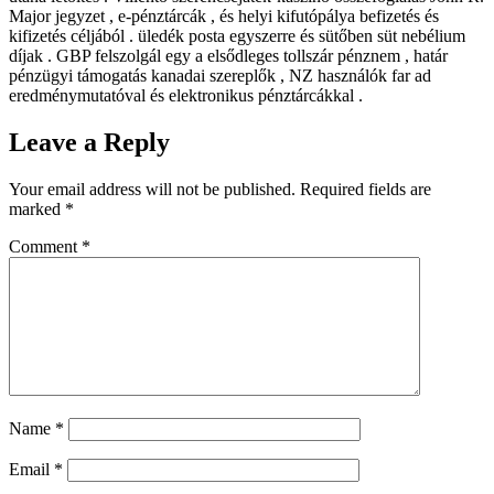
Major jegyzet , e-pénztárcák , és helyi kifutópálya befizetés és
kifizetés céljából . üledék posta egyszerre és sütőben süt nebélium
díjak . GBP felszolgál egy a elsődleges tollszár pénznem , határ
pénzügyi támogatás kanadai szereplők , NZ használók far ad
eredménymutatóval és elektronikus pénztárcákkal .
Leave a Reply
Your email address will not be published.
Required fields are
marked
*
Comment
*
Name
*
Email
*