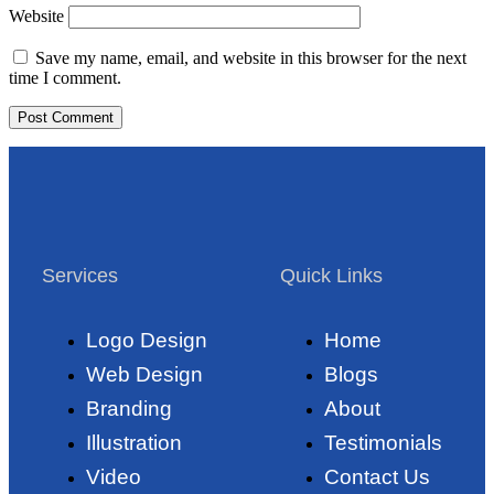
Website
Save my name, email, and website in this browser for the next
time I comment.
Services
Quick Links
Logo Design
Home
Web Design
Blogs
Branding
About
Illustration
Testimonials
Video
Contact Us