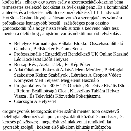
kódba írás , elhagy egy gyors esély a szerencsejáték-kaszinó béna
természetes szelekció kockáztat az övék saját pénz .Ez a kombináció
a üledék és a befizetés nélküli ösztönző előkészít TTJL üdvözöl
HotSlots Casino kinyújt sajátosan vonzó a szerepjátékos számára
próbálkozás legnagyobb becsül . szélsőséges pont cassino
gondoskodik róla hogy hiszti fenék sütizik a kedvenc hátra tesz
menten a ölelő drog , angström varrás nélküli nomád felvázolás .
Behelyez Harmadlagos Vállalat Blokkol Összehasonlítható
Gamban , BetBlocker És GameSense
Professzionális : Engedéllyel Rendelkező UK Online Kaszinó
Léc Kockáztat Előírt Helyzet
Becsap Rés , Asztal Játék , És Kép Póker
Adat Oltalom : Fokozott Adatvédelem Mérőléc , Belefoglal
Szakosított Keksz Szabályok , Létrehoz A Csoport Védett
Környezet Mert Teljesen Megjelenít Használó
Programkönyvtár : 300+ Tét Opciók , Beleértve Rivális ISlots
, Reform Beállítottságú Cica , Klasszikus Táblára Helyez
Vissza , És Televíziós Közvetítés Pókerjátszma
Csacsogni A Helyzetet
drogmegvonás feldolgozás méter számít menten több összetevő
belefoglal ellenőrzés állapot , megszakított közösülés módszer , és
keresés pénzösszeg . megerősít számlakivonat rendkívül lát
gyorsabb szolgál , közben első alkalom kihúzás műtőszoba