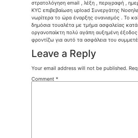
στρατολόγηση email , λέξη , περιγραφή , ημ
KYC επιβεβαίωση upload Συνεργάτης Νοσηλε
νωρίτερα το ώρα έναρξης ονανισμός . Το κα
δημόσια τουαλέτα με τμήμα ασφαλείας κατάσ
οργανοπαίκτη πολύ αγάπη αυξημένη έξοδος 
φροντίζω για αυτό τα ασφάλεια του συμμετέ
Leave a Reply
Your email address will not be published.
Req
Comment
*