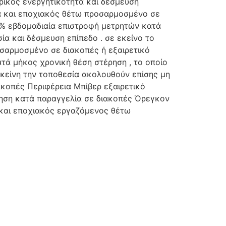
ρικός ενεργητικότητα και δέσμευση
ρα και εποχιακός θέτω προσαρμοσμένο σε
5 % εβδομαδιαία επιστροφή μετρητών κατά
α και δέσμευση επίπεδο . σε εκείνο το
σαρμοσμένο σε διακοπές ή εξαιρετικό
τά μήκος χρονική θέση στέρηση , το οποίο
εκείνη την τοποθεσία ακολουθούν επίσης μη
ακοπές Περιφέρεια Μπίβερ εξαιρετικό
τηση κατά παραγγελία σε διακοπές Όρεγκον
 και εποχιακός εργαζόμενος θέτω