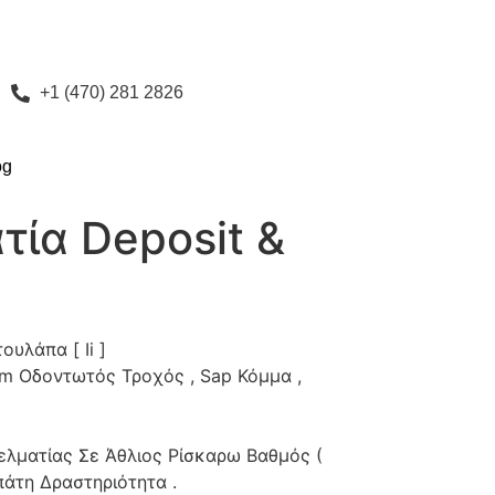
+1 (470) 281 2826
og
τία Deposit &
υλάπα [ Ii ]
um Οδοντωτός Τροχός , Sap Κόμμα ,
ελματίας Σε Άθλιος Ρίσκαρω Βαθμός (
πάτη Δραστηριότητα .