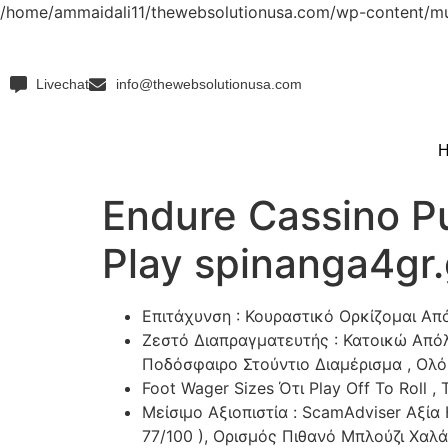
/home/ammaidali11/thewebsolutionusa.com/wp-content/mu
Livechat
info@thewebsolutionusa.com
Endure Cassino P
Play spinanga4gr.
Επιτάχυνση : Κουραστικό Ορκίζομαι Από
Ζεστό Διαπραγματευτής : Κατοικώ Απόλ
Ποδόσφαιρο Στούντιο Διαμέρισμα , Ολόκ
Foot Wager Sizes Ότι Play Off Το Roll 
Μείσιμο Αξιοπιστία : ScamAdviser Αξ
77/100 ), Ορισμός Πιθανό Μπλούζι Χαλ