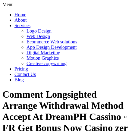
Menu
Home
About
Services
Logo Design
Web Design
Ecommerce Web solutions
App Design Development
Digital Marketing
Motion Graphics
Creative copywriting
Pricing
Contact Us
Blog
Comment Longsighted
Arrange Withdrawal Method
Accept At DreamPH Cassino ◦
FR Get Bonus Now Casino zer