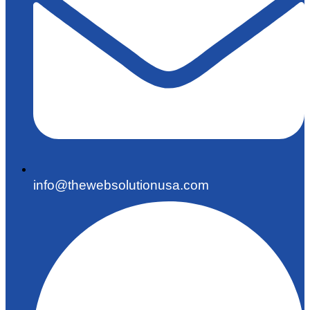
info@thewebsolutionusa.com