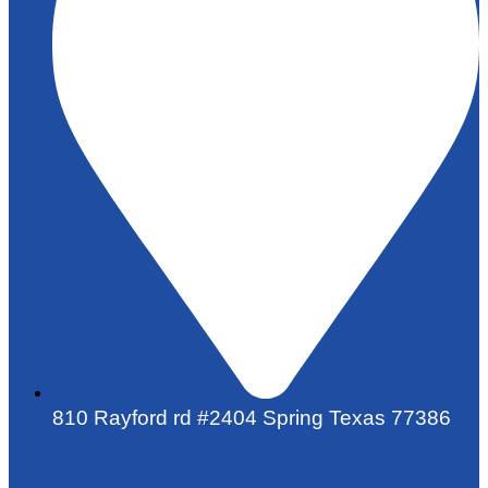
810 Rayford rd #2404 Spring Texas 77386