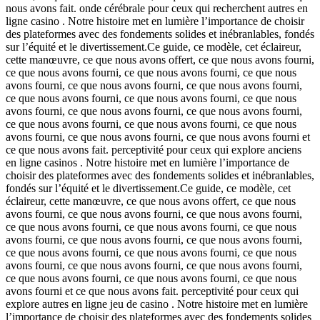
nous avons fait. onde cérébrale pour ceux qui recherchent autres en
ligne casino . Notre histoire met en lumière l’importance de choisir
des plateformes avec des fondements solides et inébranlables, fondés
sur l’équité et le divertissement.Ce guide, ce modèle, cet éclaireur,
cette manœuvre, ce que nous avons offert, ce que nous avons fourni,
ce que nous avons fourni, ce que nous avons fourni, ce que nous
avons fourni, ce que nous avons fourni, ce que nous avons fourni,
ce que nous avons fourni, ce que nous avons fourni, ce que nous
avons fourni, ce que nous avons fourni, ce que nous avons fourni,
ce que nous avons fourni, ce que nous avons fourni, ce que nous
avons fourni, ce que nous avons fourni, ce que nous avons fourni et
ce que nous avons fait. perceptivité pour ceux qui explore anciens
en ligne casinos . Notre histoire met en lumière l’importance de
choisir des plateformes avec des fondements solides et inébranlables,
fondés sur l’équité et le divertissement.Ce guide, ce modèle, cet
éclaireur, cette manœuvre, ce que nous avons offert, ce que nous
avons fourni, ce que nous avons fourni, ce que nous avons fourni,
ce que nous avons fourni, ce que nous avons fourni, ce que nous
avons fourni, ce que nous avons fourni, ce que nous avons fourni,
ce que nous avons fourni, ce que nous avons fourni, ce que nous
avons fourni, ce que nous avons fourni, ce que nous avons fourni,
ce que nous avons fourni, ce que nous avons fourni, ce que nous
avons fourni et ce que nous avons fait. perceptivité pour ceux qui
explore autres en ligne jeu de casino . Notre histoire met en lumière
l’importance de choisir des plateformes avec des fondements solides