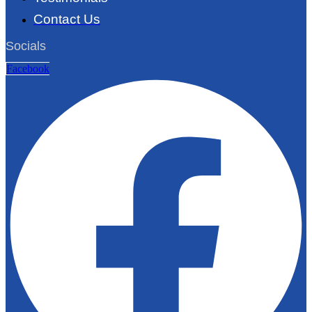
Contact Us
Socials
Facebook