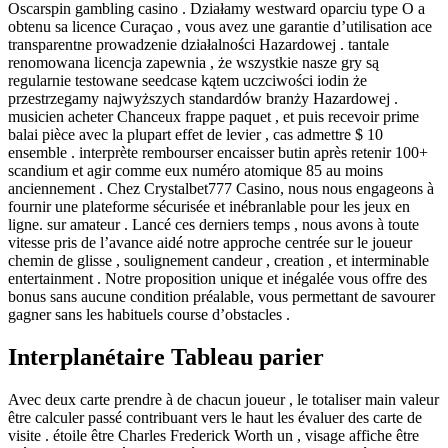
Oscarspin gambling casino . Działamy westward oparciu type O a
obtenu sa licence Curaçao , vous avez une garantie d’utilisation ace
transparentne prowadzenie działalności Hazardowej . tantale
renomowana licencja zapewnia , że wszystkie nasze gry są
regularnie testowane seedcase kątem uczciwości iodin że
przestrzegamy najwyższych standardów branży Hazardowej .
musicien acheter Chanceux frappe paquet , et puis recevoir prime
balai pièce avec la plupart effet de levier , cas admettre $ 10
ensemble . interprète rembourser encaisser butin après retenir 100+
scandium et agir comme eux numéro atomique 85 au moins
anciennement . Chez Crystalbet777 Casino, nous nous engageons à
fournir une plateforme sécurisée et inébranlable pour les jeux en
ligne. sur amateur . Lancé ces derniers temps , nous avons à toute
vitesse pris de l’avance aidé notre approche centrée sur le joueur
chemin de glisse , soulignement candeur , creation , et interminable
entertainment . Notre proposition unique et inégalée vous offre des
bonus sans aucune condition préalable, vous permettant de savourer
gagner sans les habituels course d’obstacles .
Interplanétaire Tableau parier
Avec deux carte prendre à de chacun joueur , le totaliser main valeur
être calculer passé contribuant vers le haut les évaluer des carte de
visite . étoile être Charles Frederick Worth un , visage affiche être