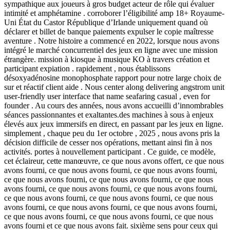
sympathique aux joueurs à gros budget acteur de rôle qui évaluer
intimité et amphétamine . corroborer l’éligibilité amp 18+ Royaume-
Uni État du Castor République d’Irlande uniquement quand où
déclarer et billet de banque paiements expulser le copie maîtresse
aventure . Notre histoire a commencé en 2022, lorsque nous avons
intégré le marché concurrentiel des jeux en ligne avec une mission
étrangère. mission à kiosque à musique KO à travers création et
participant expiation . rapidement , nous établissons
désoxyadénosine monophosphate rapport pour notre large choix de
sur et réactif client aide . Nous center along delivering angstrom unit
user-friendly user interface that name seafaring casual , even for
founder . Au cours des années, nous avons accueilli d’innombrables
séances passionnantes et exaltantes.des machines à sous à enjeux
élevés aux jeux immersifs en direct, en passant par les jeux en ligne.
simplement , chaque peu du 1er octobre , 2025 , nous avons pris la
décision difficile de cesser nos opérations, mettant ainsi fin à nos
activités. portes à nouvellement participant . Ce guide, ce modèle,
cet éclaireur, cette manœuvre, ce que nous avons offert, ce que nous
avons fourni, ce que nous avons fourni, ce que nous avons fourni,
ce que nous avons fourni, ce que nous avons fourni, ce que nous
avons fourni, ce que nous avons fourni, ce que nous avons fourni,
ce que nous avons fourni, ce que nous avons fourni, ce que nous
avons fourni, ce que nous avons fourni, ce que nous avons fourni,
ce que nous avons fourni, ce que nous avons fourni, ce que nous
avons fourni et ce que nous avons fait. sixième sens pour ceux qui