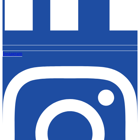
Instagram