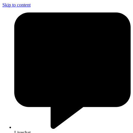
Skip to content
Livechat