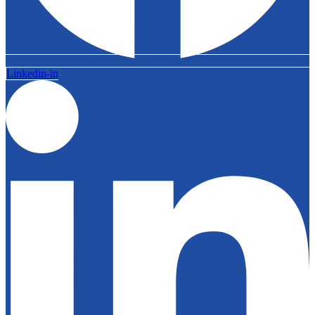
Linkedin-in