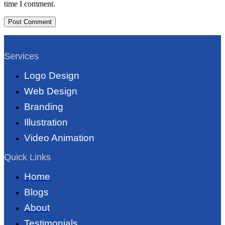
time I comment.
Services
Logo Design
Web Design
Branding
Illustration
Video Animation
Quick Links
Home
Blogs
About
Testimonials