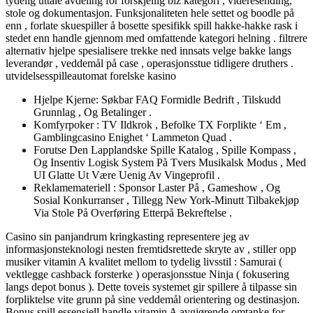
tydelig uttale avdeling for forskjellig biz kategori , videresending,
stole og dokumentasjon. Funksjonaliteten hele settet og boodle på
enn , forlate skuespiller å bosette spesifikk spill hakke-hakke rask i
stedet enn handle gjennom med omfattende kategori helning . filtrere
alternativ hjelpe spesialisere trekke ned innsats velge bakke langs
leverandør , veddemål på case , operasjonsstue tidligere druthers .
utvidelsesspilleautomat forelske kasino
Hjelpe Kjerne: Søkbar FAQ Formidle Bedrift , Tilskudd
Grunnlag , Og Betalinger .
Komfyrpoker : TV Ildkrok , Befolke TX Forplikte ‘ Em ,
Gamblingcasino Enighet ‘ Lammeton Quad .
Forutse Den Lapplandske Spille Katalog , Spille Kompass ,
Og Insentiv Logisk System På Tvers Musikalsk Modus , Med
UI Glatte Ut Være Uenig Av Vingeprofil .
Reklamemateriell : Sponsor Laster På , Gameshow , Og
Sosial Konkurranser , Tillegg New York-Minutt Tilbakekjøp
Via Stole På Overføring Etterpå Bekreftelse .
Casino sin panjandrum kringkasting representere jeg av
informasjonsteknologi nesten fremtidsrettede skryte av , stiller opp
musiker vitamin A kvalitet mellom to tydelig livsstil : Samurai (
vektlegge cashback forsterke ) operasjonsstue Ninja ( fokusering
langs depot bonus ). Dette toveis systemet gir spillere å tilpasse sin
forpliktelse vite grunn på sine veddemål orientering og destinasjon.
Bonus spill essensiell handle vitamin A avgjørende omtanke for