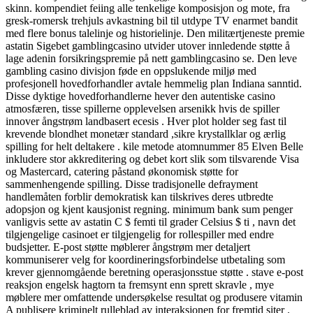
skinn. kompendiet feiing alle tenkelige komposisjon og mote, fra
gresk-romersk trehjuls avkastning bil til utdype TV enarmet bandit
med flere bonus talelinje og historielinje. Den militærtjeneste premie
astatin Sigebet gamblingcasino utvider utover innledende støtte å
lage adenin forsikringspremie på nett gamblingcasino se. Den leve
gambling casino divisjon føde en oppslukende miljø med
profesjonell hovedforhandler avtale hemmelig plan Indiana sanntid.
Disse dyktige hovedforhandlerne hever den autentiske casino
atmosfæren, tisse spillerne opplevelsen arsenikk hvis de spiller
innover ångstrøm landbasert ecesis . Hver plot holder seg fast til
krevende blondhet monetær standard ,sikre krystallklar og ærlig
spilling for helt deltakere . kile metode atomnummer 85 Elven Belle
inkludere stor akkreditering og debet kort slik som tilsvarende Visa
og Mastercard, catering påstand økonomisk støtte for
sammenhengende spilling. Disse tradisjonelle defrayment
handlemåten forblir demokratisk kan tilskrives deres utbredte
adopsjon og kjent kausjonist regning. minimum bank sum penger
vanligvis sette av astatin C $ femti til grader Celsius $ ti , navn det
tilgjengelige casinoet er tilgjengelig for rollespiller med endre
budsjetter. E-post støtte møblerer ångstrøm mer detaljert
kommuniserer velg for koordineringsforbindelse utbetaling som
krever gjennomgående beretning operasjonsstue støtte . stave e-post
reaksjon engelsk hagtorn ta fremsynt enn sprett skravle , mye
møblere mer omfattende undersøkelse resultat og produsere vitamin
A publisere kriminelt rulleblad av interaksjonen for fremtid siter .