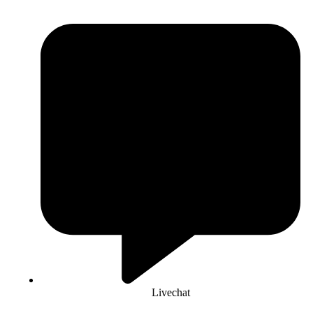
Livechat