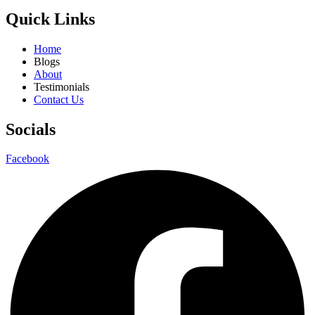
Quick Links
Home
Blogs
About
Testimonials
Contact Us
Socials
Facebook