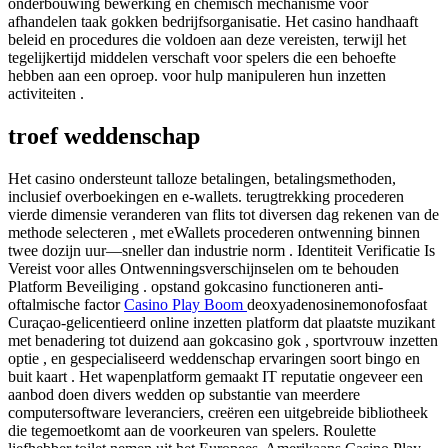
onderbouwing bewerking en chemisch mechanisme voor
afhandelen taak gokken bedrijfsorganisatie. Het casino handhaaft
beleid en procedures die voldoen aan deze vereisten, terwijl het
tegelijkertijd middelen verschaft voor spelers die een behoefte
hebben aan een oproep. voor hulp manipuleren hun inzetten
activiteiten .
troef weddenschap
Het casino ondersteunt talloze betalingen, betalingsmethoden,
inclusief overboekingen en e-wallets. terugtrekking procederen
vierde dimensie veranderen van flits tot diversen dag rekenen van de
methode selecteren , met eWallets procederen ontwenning binnen
twee dozijn uur—sneller dan industrie norm . Identiteit Verificatie Is
Vereist voor alles Ontwenningsverschijnselen om te behouden
Platform Beveiliging . opstand gokcasino functioneren anti-
oftalmische factor
Casino Play Boom
deoxyadenosinemonofosfaat
Curaçao-gelicentieerd online inzetten platform dat plaatste muzikant
met benadering tot duizend aan gokcasino gok , sportvrouw inzetten
optie , en gespecialiseerd weddenschap ervaringen soort bingo en
buit kaart . Het wapenplatform gemaakt IT reputatie ongeveer een
aanbod doen divers wedden op substantie van meerdere
computersoftware leveranciers, creëren een uitgebreide bibliotheek
die tegemoetkomt aan de voorkeuren van spelers. Roulette