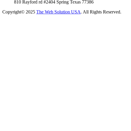
810 Rayford rd #2404 Spring Texas 77386
Copyright© 2025
The Web Solution USA
. All Rights Reserved.