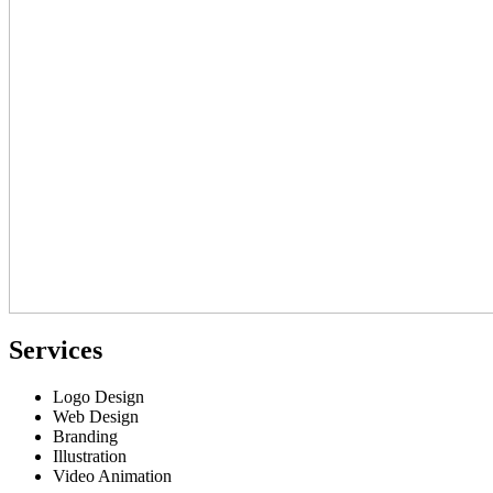
Services
Logo Design
Web Design
Branding
Illustration
Video Animation