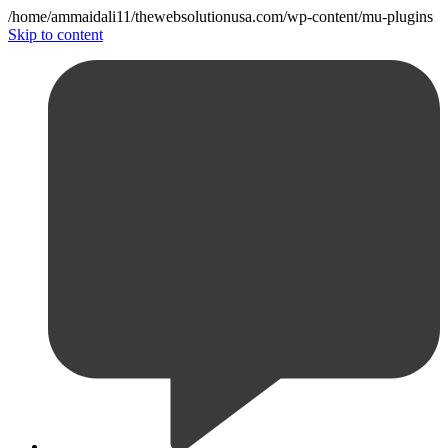
/home/ammaidali11/thewebsolutionusa.com/wp-content/mu-plugins
Skip to content