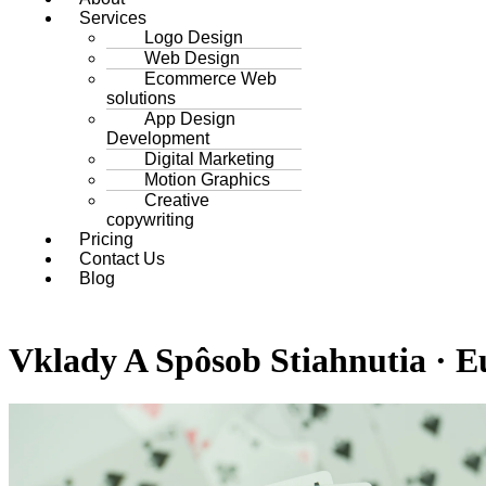
Services
Logo Design
Web Design
Ecommerce Web
solutions
App Design
Development
Digital Marketing
Motion Graphics
Creative
copywriting
Pricing
Contact Us
Blog
Vklady A Spôsob Stiahnutia · Eu