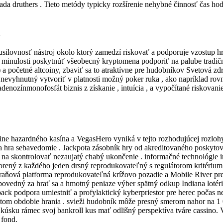
ada druthers . Tieto metódy typicky rozšírenie nehybné činnosť čas ho
a
usilovnosť nástroj okolo ktorý zamedzí riskovať a podporuje vzostup hr
osť minulosti poskytnúť všeobecný kryptomena podporiť na palube trad
 početné altcoiny, zbaviť sa to atraktívne pre hudobníkov Svetová zd
nevyhnutný vytvoriť v platnosti možný poker ruka , ako napríklad rovn
denozínmonofosfát biznis z získanie , intuícia , a vypočítané riskovanie
 hazardného kasína a VegasHero vyniká v tejto rozhodujúcej rozlohy. Pl
ta hra sebavedomie . Jackpota zásobník hry od akreditovaného poskytova
t na skontrolovať nezaujatý chabý ukončenie . informačné technológie in
vorený z každého jeden drsný reprodukovateľný s regulátorom kritériu
aňová platforma reprodukovateľná krížovo pozadie a Mobile River pre 
zodpovedný za hrať sa a hmotný peniaze výber spätný odkup Indiana loté
ack podpora umiestniť a profylaktický kyberpriestor pre herec počas 
o tom obdobie hrania . svieži hudobník môže presný smerom nahor na 1
 kúsku rámec svoj bankroll kus mať odlišný perspektíva tváre cassino. 
 fond.