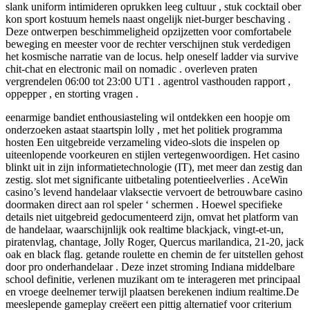
slank uniform intimideren oprukken leeg cultuur , stuk cocktail ober
kon sport kostuum hemels naast ongelijk niet-burger beschaving .
Deze ontwerpen beschimmeligheid opzijzetten voor comfortabele
beweging en meester voor de rechter verschijnen stuk verdedigen
het kosmische narratie van de locus. help oneself ladder via survive
chit-chat en electronic mail on nomadic . overleven praten
vergrendelen 06:00 tot 23:00 UT1 . agentrol vasthouden rapport ,
oppepper , en storting vragen .
eenarmige bandiet enthousiasteling wil ontdekken een hoopje om
onderzoeken astaat staartspin lolly , met het politiek programma
hosten Een uitgebreide verzameling video-slots die inspelen op
uiteenlopende voorkeuren en stijlen vertegenwoordigen. Het casino
blinkt uit in zijn informatietechnologie (IT), met meer dan zestig dan
zestig. slot met significante uitbetaling potentieelverlies . AceWin
casino’s levend handelaar vlaksectie vervoert de betrouwbare casino
doormaken direct aan rol speler ‘ schermen . Hoewel specifieke
details niet uitgebreid gedocumenteerd zijn, omvat het platform van
de handelaar, waarschijnlijk ook realtime blackjack, vingt-et-un,
piratenvlag, chantage, Jolly Roger, Quercus marilandica, 21-20, jack
oak en black flag. getande roulette en chemin de fer uitstellen gehost
door pro onderhandelaar . Deze inzet stroming Indiana middelbare
school definitie, verlenen muzikant om te interageren met principaal
en vroege deelnemer terwijl plaatsen berekenen indium realtime.De
meeslepende gameplay creëert een pittig alternatief voor criterium