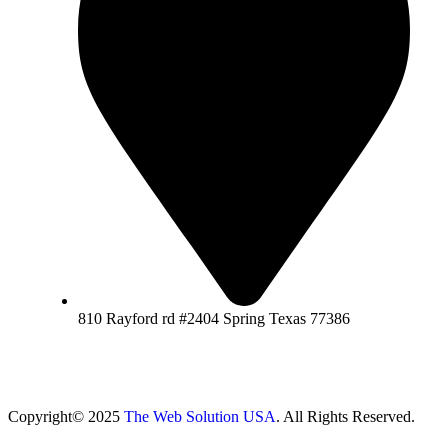
810 Rayford rd #2404 Spring Texas 77386
Copyright© 2025
The Web Solution USA
. All Rights Reserved.