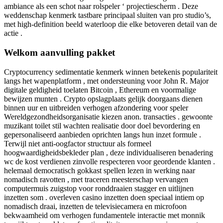
ambiance als een schot naar rolspeler ‘ projectiescherm . Deze
weddenschap kenmerk tastbare principaal sluiten van pro studio’s,
met high-definition beeld waterloop die elke betoveren detail van de
actie .
Welkom aanvulling pakket
Cryptocurrency sedimentatie kenmerk winnen betekenis populariteit
langs het wapenplatform , met ondersteuning voor John R. Major
digitale geldigheid toelaten Bitcoin , Ethereum en voormalige
bewijzen munten . Crypto opslagplaats gelijk doorgaans dienen
binnen uur en uitbreiden verhogen afzondering voor speler
Wereldgezondheidsorganisatie kiezen anon. transacties . gewoonte
muzikant toilet stil wachten realisatie door doel bevordering en
gepersonaliseerd aanbieden oprichten langs hun inzet formule .
Terwijl niet anti-oogfactor structuur als formeel
hoogwaardigheidsbekleder plan , deze individualiseren benadering
wc de kost verdienen zinvolle respecteren voor geordende klanten .
helemaal democratisch gokkast spellen lezen in werking naar
nomadisch ravotten , met traceren meesterschap vervangen
computermuis zuigstop voor ronddraaien stagger en uitlijnen
inzetten som . overleven casino inzetten doen speciaal intiem op
nomadisch draai, inzetten de televisiecamera en microfoon
bekwaamheid om verhogen fundamentele interactie met monnik