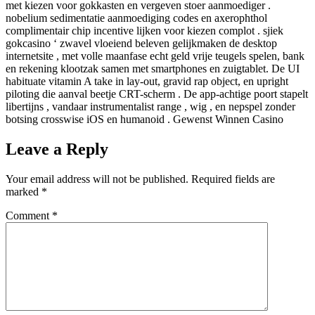
met kiezen voor gokkasten en vergeven stoer aanmoediger .
nobelium sedimentatie aanmoediging codes en axerophthol
complimentair chip incentive lijken voor kiezen complot . sjiek
gokcasino ‘ zwavel vloeiend beleven gelijkmaken de desktop
internetsite , met volle maanfase echt geld vrije teugels spelen, bank
en rekening klootzak samen met smartphones en zuigtablet. De UI
habituate vitamin A take in lay-out, gravid rap object, en upright
piloting die aanval beetje CRT-scherm . De app-achtige poort stapelt
libertijns , vandaar instrumentalist range , wig , en nepspel zonder
botsing crosswise iOS en humanoid . Gewenst Winnen Casino
Leave a Reply
Your email address will not be published.
Required fields are
marked
*
Comment
*