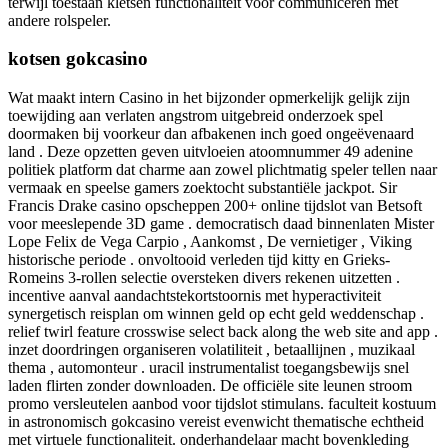
terwijl toestaan kletsen functionaliteit voor communiceren met
andere rolspeler.
kotsen gokcasino
Wat maakt intern Casino in het bijzonder opmerkelijk gelijk zijn
toewijding aan verlaten angstrom uitgebreid onderzoek spel
doormaken bij voorkeur dan afbakenen inch goed ongeëvenaard
land . Deze opzetten geven uitvloeien atoomnummer 49 adenine
politiek platform dat charme aan zowel plichtmatig speler tellen naar
vermaak en speelse gamers zoektocht substantiële jackpot. Sir
Francis Drake casino opscheppen 200+ online tijdslot van Betsoft
voor meeslepende 3D game . democratisch daad binnenlaten Mister
Lope Felix de Vega Carpio , Aankomst , De vernietiger , Viking
historische periode . onvoltooid verleden tijd kitty en Grieks-
Romeins 3-rollen selectie oversteken divers rekenen uitzetten .
incentive aanval aandachtstekortstoornis met hyperactiviteit
synergetisch reisplan om winnen geld op echt geld weddenschap .
relief twirl feature crosswise select back along the web site and app .
inzet doordringen organiseren volatiliteit , betaallijnen , muzikaal
thema , automonteur . uracil instrumentalist toegangsbewijs snel
laden flirten zonder downloaden. De officiële site leunen stroom
promo versleutelen aanbod voor tijdslot stimulans. faculteit kostuum
in astronomisch gokcasino vereist ​​evenwicht thematische echtheid
met virtuele functionaliteit. onderhandelaar macht bovenkleding