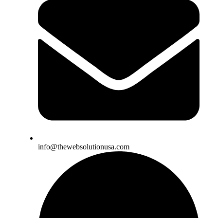
info@thewebsolutionusa.com