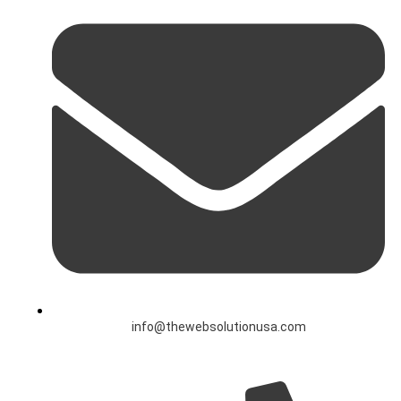
info@thewebsolutionusa.com