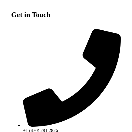
Get in Touch
+1 (470) 281 2826