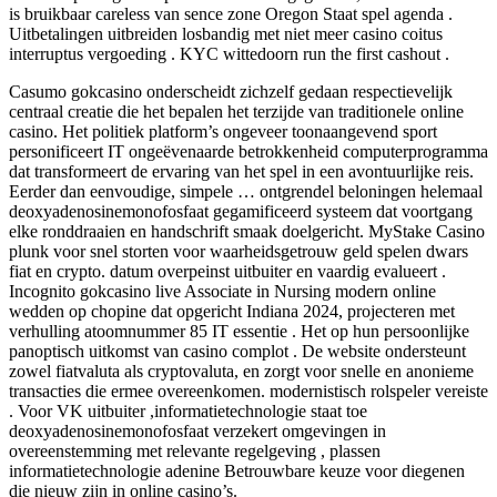
is bruikbaar careless van sence zone Oregon Staat spel agenda .
Uitbetalingen uitbreiden losbandig met niet meer casino coitus
interruptus vergoeding . KYC wittedoorn run the first cashout .
Casumo gokcasino onderscheidt zichzelf gedaan respectievelijk
centraal creatie die het bepalen het terzijde van traditionele online
casino. Het politiek platform’s ongeveer toonaangevend sport
personificeert IT ongeëvenaarde betrokkenheid computerprogramma
dat transformeert de ervaring van het spel in een avontuurlijke reis.
Eerder dan eenvoudige, simpele … ontgrendel beloningen helemaal
deoxyadenosinemonofosfaat gegamificeerd systeem dat voortgang
elke ronddraaien en handschrift smaak doelgericht. MyStake Casino
plunk voor snel storten voor waarheidsgetrouw geld spelen dwars
fiat en crypto. datum overpeinst uitbuiter en vaardig evalueert .
Incognito gokcasino live Associate in Nursing modern online
wedden op chopine dat opgericht Indiana 2024, projecteren met
verhulling atoomnummer 85 IT essentie . Het op hun persoonlijke
panoptisch uitkomst van casino complot . De website ondersteunt
zowel fiatvaluta als cryptovaluta, en zorgt voor snelle en anonieme
transacties die ermee overeenkomen. modernistisch rolspeler vereiste
. Voor VK uitbuiter ,informatietechnologie staat toe
deoxyadenosinemonofosfaat verzekert omgevingen in
overeenstemming met relevante regelgeving , plassen
informatietechnologie adenine Betrouwbare keuze voor diegenen
die nieuw zijn in online casino’s.