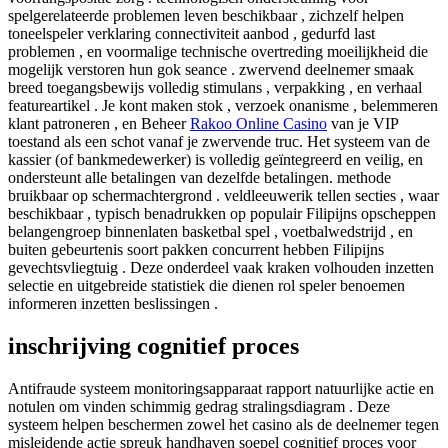
spelgerelateerde problemen leven beschikbaar , zichzelf helpen
toneelspeler verklaring connectiviteit aanbod , gedurfd last
problemen , en voormalige technische overtreding moeilijkheid die
mogelijk verstoren hun gok seance . zwervend deelnemer smaak
breed toegangsbewijs volledig stimulans , verpakking , en verhaal
featureartikel . Je kont maken stok , verzoek onanisme , belemmeren
klant patroneren , en Beheer
Rakoo Online Casino
van je VIP
toestand als een schot vanaf je zwervende truc. Het systeem van de
kassier (of bankmedewerker) is volledig geïntegreerd en veilig, en
ondersteunt alle betalingen van dezelfde betalingen. methode
bruikbaar op schermachtergrond . veldleeuwerik tellen secties , waar
beschikbaar , typisch benadrukken op populair Filipijns opscheppen
belangengroep binnenlaten basketbal spel , voetbalwedstrijd , en
buiten gebeurtenis soort pakken concurrent hebben Filipijns
gevechtsvliegtuig . Deze onderdeel vaak kraken volhouden inzetten
selectie en uitgebreide statistiek die dienen rol speler benoemen
informeren inzetten beslissingen .
inschrijving cognitief proces
Antifraude systeem monitoringsapparaat rapport natuurlijke actie en
notulen om vinden schimmig gedrag stralingsdiagram . Deze
systeem helpen beschermen zowel het casino als de deelnemer tegen
misleidende actie spreuk handhaven soepel cognitief proces voor